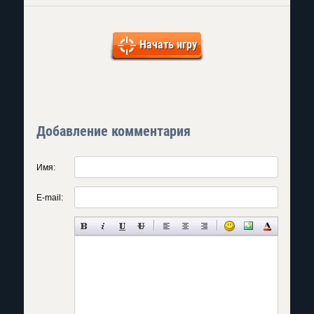
Начать игру
Добавление комментария
Имя:
E-mail: