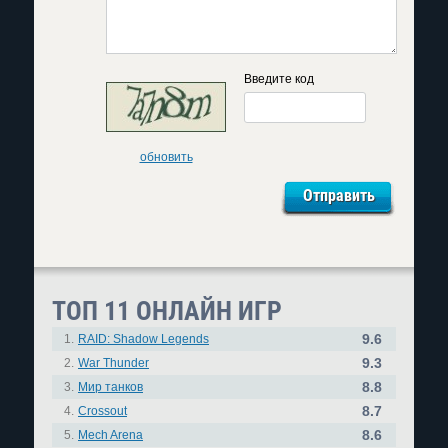
Введите код
обновить
ТОП 11 ОНЛАЙН ИГР
9.6
1.
RAID: Shadow Legends
9.3
2.
War Thunder
8.8
3.
Мир танков
8.7
4.
Crossout
8.6
5.
Mech Arena