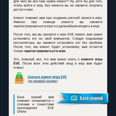
Для чего же все-таки нужен клиент? Ну, хотя бы для того,
чтобы войти в игру. Без клиента вы не сможете получить
доступ к игре.
Клиент поможет вам при создании учетной записи в игре.
Именно при помощи клиента вы сможете
зарегистрироваться в игре и в дальнейшем входить в игру.
После того, как вы скачаете к игре EVE клиент, вам нужно
установить его на свой компьютер. Следуя подсказкам
инсталлятора, вы сможете установить его без проблем.
После того, как клиент будет установлен, вам остается
только
зарегистрироваться в игре
.
Это, пожалуй, все, что вам нужно знать о
клиенте игры
EVE
. После всех этих действий вход в игру вам будет
открыт.
Скачать клиент игры EVE
(по прямой ссылке)
База знаний вам
База знаний
поможет ознакомится с
этапами и тонкостями
прохождения EVE
Online