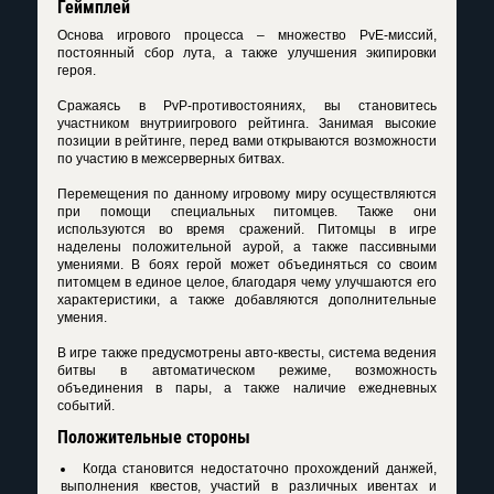
Геймплей
Основа игрового процесса – множество PvE-миссий,
постоянный сбор лута, а также улучшения экипировки
героя.
Сражаясь в PvP-противостояниях, вы становитесь
участником внутриигрового рейтинга. Занимая высокие
позиции в рейтинге, перед вами открываются возможности
по участию в межсерверных битвах.
Перемещения по данному игровому миру осуществляются
при помощи специальных питомцев. Также они
используются во время сражений. Питомцы в игре
наделены положительной аурой, а также пассивными
умениями. В боях герой может объединяться со своим
питомцем в единое целое, благодаря чему улучшаются его
характеристики, а также добавляются дополнительные
умения.
В игре также предусмотрены авто-квесты, система ведения
битвы в автоматическом режиме, возможность
объединения в пары, а также наличие ежедневных
событий.
Положительные стороны
Когда становится недостаточно прохождений данжей,
выполнения квестов, участий в различных ивентах и