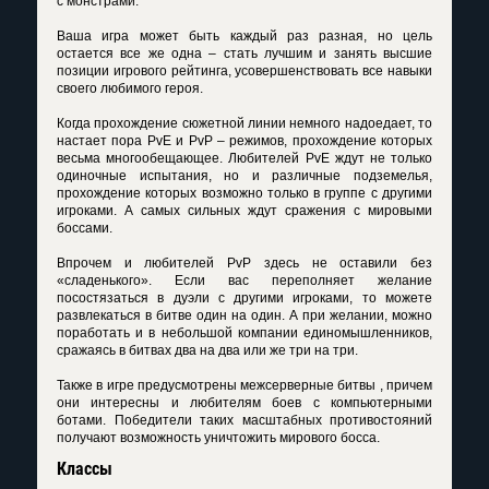
с монстрами.
Ваша игра может быть каждый раз разная, но цель
остается все же одна – стать лучшим и занять высшие
позиции игрового рейтинга, усовершенствовать все навыки
своего любимого героя.
Когда прохождение сюжетной линии немного надоедает, то
настает пора PvE и PvP – режимов, прохождение которых
весьма многообещающее. Любителей PvE ждут не только
одиночные испытания, но и различные подземелья,
прохождение которых возможно только в группе с другими
игроками. А самых сильных ждут сражения с мировыми
боссами.
Впрочем и любителей PvP здесь не оставили без
«сладенького». Если вас переполняет желание
посостязаться в дуэли с другими игроками, то можете
развлекаться в битве один на один. А при желании, можно
поработать и в небольшой компании единомышленников,
сражаясь в битвах два на два или же три на три.
Также в игре предусмотрены межсерверные битвы , причем
они интересны и любителям боев с компьютерными
ботами. Победители таких масштабных противостояний
получают возможность уничтожить мирового босса.
Классы