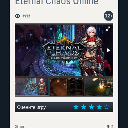
Eternal Chaos Online
12+
3925
Оцените игру
Жанр:
RPG