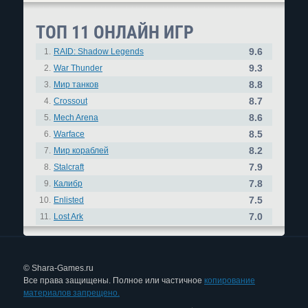
ТОП 11 ОНЛАЙН ИГР
9.6
1.
RAID: Shadow Legends
9.3
2.
War Thunder
8.8
3.
Мир танков
8.7
4.
Crossout
8.6
5.
Mech Arena
8.5
6.
Warface
8.2
7.
Мир кораблей
7.9
8.
Stalcraft
7.8
9.
Калибр
7.5
10.
Enlisted
7.0
11.
Lost Ark
© Shara-Games.ru
Все права защищены. Полное или частичное
копирование
материалов запрещено.