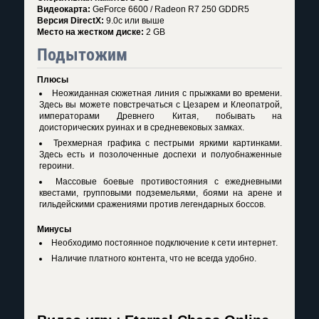
Видеокарта:
GeForce 6600 / Radeon R7 250 GDDR5
Версия DirectX:
9.0c или выше
Место на жестком диске:
2 GB
Подытожим
Плюсы
Неожиданная сюжетная линия с прыжками во времени.
Здесь вы можете повстречаться с Цезарем и Клеопатрой,
императорами Древнего Китая, побывать на
доисторических руинах и в средневековых замках.
Трехмерная графика с пестрыми яркими картинками.
Здесь есть и позолоченные доспехи и полуобнаженные
героини.
Массовые боевые противостояния с ежедневными
квестами, групповыми подземельями, боями на арене и
гильдейскими сражениями против легендарных боссов.
Минусы
Необходимо постоянное подключение к сети интернет.
Наличие платного контента, что не всегда удобно.