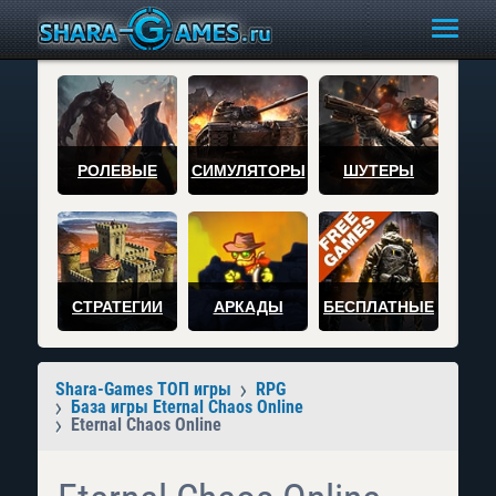
РОЛЕВЫЕ
СИМУЛЯТОРЫ
ШУТЕРЫ
СТРАТЕГИИ
АРКАДЫ
БЕСПЛАТНЫЕ
Shara-Games ТОП игры
RPG
База игры Eternal Chaos Online
Eternal Chaos Online