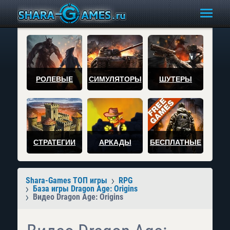
РОЛЕВЫЕ
СИМУЛЯТОРЫ
ШУТЕРЫ
СТРАТЕГИИ
АРКАДЫ
БЕСПЛАТНЫЕ
Shara-Games ТОП игры
RPG
База игры Dragon Age: Origins
Видео Dragon Age: Origins