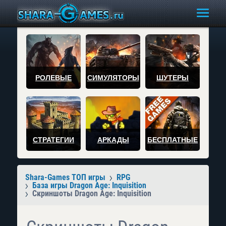
РОЛЕВЫЕ
СИМУЛЯТОРЫ
ШУТЕРЫ
СТРАТЕГИИ
АРКАДЫ
БЕСПЛАТНЫЕ
Shara-Games ТОП игры
RPG
База игры Dragon Age: Inquisition
Скриншоты Dragon Age: Inquisition