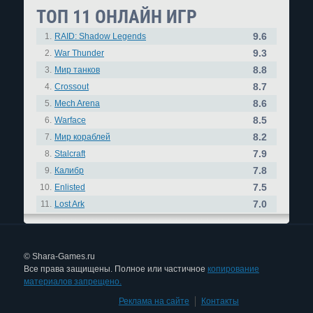
ТОП 11 ОНЛАЙН ИГР
9.6
1.
RAID: Shadow Legends
9.3
2.
War Thunder
8.8
3.
Мир танков
8.7
4.
Crossout
8.6
5.
Mech Arena
8.5
6.
Warface
8.2
7.
Мир кораблей
7.9
8.
Stalcraft
7.8
9.
Калибр
7.5
10.
Enlisted
7.0
11.
Lost Ark
© Shara-Games.ru
Все права защищены. Полное или частичное
копирование
материалов запрещено.
Реклама на сайте
|
Контакты