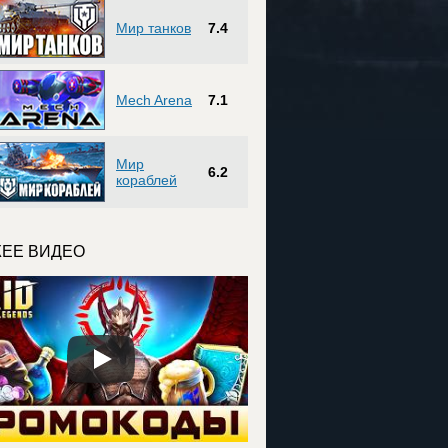
Мир танков
7.4
Mech Arena
7.1
Мир
6.2
кораблей
ЕЕ ВИДЕО