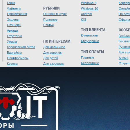
Гонки
Windows 8
Корпор
РУБРИКИ
Файтинги
Windows 10
Онлайн
Приключения
Ошибки в играх
Android
По сет
Экшены
Полезное
iOS
Оффла
Слэшеры
Статьи
ТИП КЛИЕНТА
ОСОБ
Аркады
Клиентские
Глобал
Стратегии
ПО ИНТЕРЕСАМ
Браузерные
Беспла
Ужасы
Русско
Королевская битва
Для мальчиков
ТИП ОПЛАТЫ
Три в р
Варгеймы
Для девочек
Платные
Аниме
Платформеры
Для детей
Бесплатные
Открыт
Квесты
Для взрослых