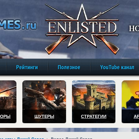
игры онлайн бе
Рейтинги
Полезное
YouTube канал
ТОРЫ
ШУТЕРЫ
СТРАТЕГИИ
А