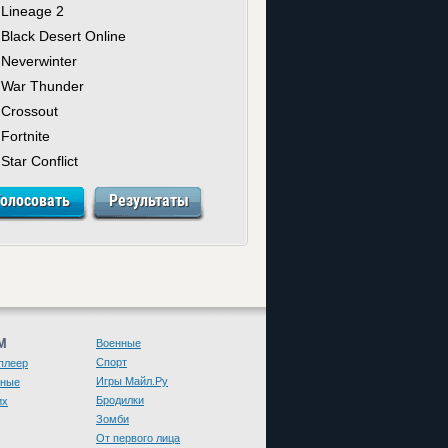
Lineage 2
Black Desert Online
Neverwinter
War Thunder
Crossout
Fortnite
Star Conflict
М
Военные
Спорт
плеер
Игры Майл.Ру
чные
Бродилки
их
Зомби
От первого лица