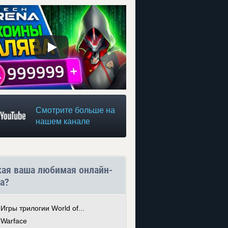
Смотрите больше на
нашем канале
кая ваша любимая онлайн-
а?
Игры трилогии World of...
Warface