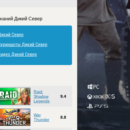
знаний Дикий Север
Дикий Север
Скриншоты Дикий Север
Видео Дикий Север
Raid:
Shadow
9.4
Legends
War
8.8
Thunder