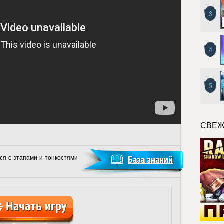
3
4
5
СВЕЖ
ся с этапами и тонкостями
База знаний
Начать игру