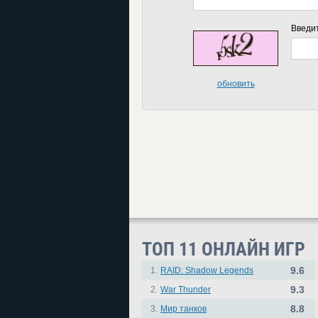
Введи
обновить
ТОП 11 ОНЛАЙН ИГР
9.6
1.
RAID: Shadow Legends
9.3
2.
War Thunder
8.8
3.
Мир танков