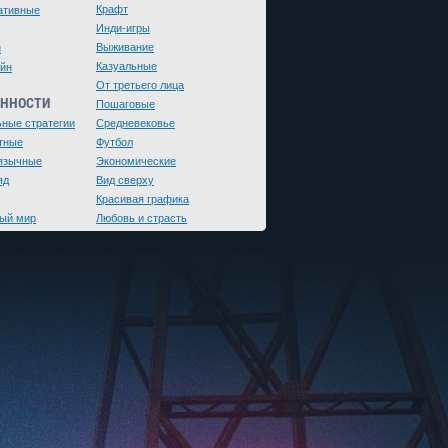
Крафт
ативные
Инди-игры
Выживание
и
Казуальные
йн
От третьего лица
ЕННОСТИ
Пошаговые
ьные стратегии
Средневековье
тные
Футбол
язычные
Экономические
яд
Вид сверху
Красивая графика
ый мир
Любовь и страсть