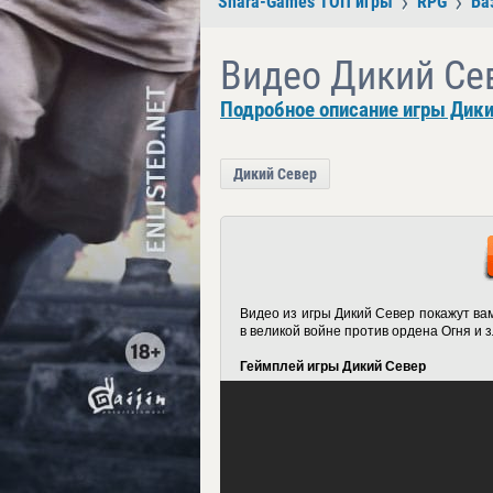
Shara-Games ТОП игры
RPG
Ба
Видео Дикий Се
Подробное описание игры Дики
Дикий Север
Видео из игры Дикий Север покажут вам
в великой войне против ордена Огня и 
Геймплей игры Дикий Север