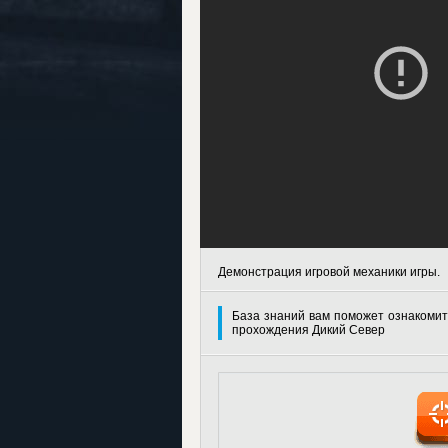
Демонстрация игровой механики игры.
База знаний вам поможет ознакомит
прохождения Дикий Север