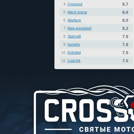
8.7
4.
Crossout
8.6
5.
Mech Arena
8.5
6.
Warface
8.2
7.
Мир кораблей
7.9
8.
Stalcraft
7.8
9.
Калибр
7.5
10.
Enlisted
7.0
11.
Lost Ark