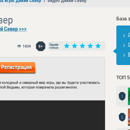
за игры Дикий Север
Видео Дикий Север
вер
База 
й Север >>>
1434
6+
Регистрация
ТОП 5
 холодный и скверный мир игры, где вы будете участвовать
злой Ведьмы, которая помрачила разум многих.
1
2