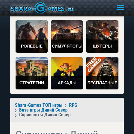
РОЛЕВЫЕ
СИМУЛЯТОРЫ
ШУТЕРЫ
СТРАТЕГИИ
АРКАДЫ
БЕСПЛАТНЫЕ
Shara-Games ТОП игры
RPG
База игры Дикий Север
Скриншоты Дикий Север