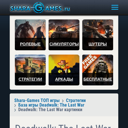
РОЛЕВЫЕ
СИМУЛЯТОРЫ
ШУТЕРЫ
СТРАТЕГИИ
АРКАДЫ
БЕСПЛАТНЫЕ
Shara-Games ТОП игры
Стратегии
База игры Deadwalk: The Last War
Deadwalk: The Last War картинки