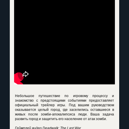
Небольшое путешествие по игровому процессу и
знакомство с предстоящими событиями предоставляет
официальный трейлер игры. Под вашим руководством
оказывается целый город, где заселились оставшиеся в
живых после зомби-апокалипсиса люди. Ваша задача
развить город и защитить его население от атак зомби.
Геймплей видео Deadwalk: The Last War