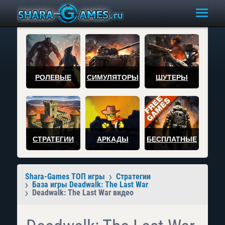
РОЛЕВЫЕ
СИМУЛЯТОРЫ
ШУТЕРЫ
СТРАТЕГИИ
АРКАДЫ
БЕСПЛАТНЫЕ
Shara-Games ТОП игры
Стратегии
База игры Deadwalk: The Last War
Deadwalk: The Last War видео