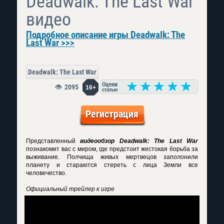
Deadwalk: The Last War
видео
Подробное описание игры Deadwalk: The
Last War >>>
Deadwalk: The Last War
2095
16+
Регистрация
Представленный
видеообзор Deadwalk: The Last War
познакомит вас с миром, где предстоит жестокая борьба за
выживание. Полчища живых мертвецов заполонили
планету и стараются стереть с лица Земли все
человечество.
Официальный трейлер к игре