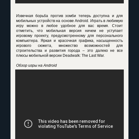
Извечная борьба против зомби теперь доступна и для
мобильных устройств на основе Android. Играть в любимую
игру можно в любое удобное для вас время. Стоит
отметить, что мобильная версия ничем не уступает
игровому проекту, предусмотренному для персонального
компьютера. Яркая и красочная графика, насыщенность
игрового сюжета, множество возможностей для
строительства и развития города – это далеко не все
плюсы мобильной версии Deadwalk: The Last War.
Обзор игры на Android