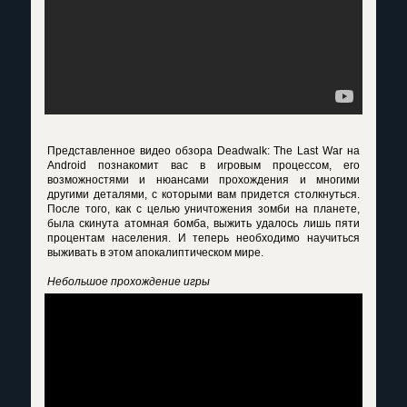
Представленное видео обзора Deadwalk: The Last War на
Android познакомит вас в игровым процессом, его
возможностями и нюансами прохождения и многими
другими деталями, с которыми вам придется столкнуться.
После того, как с целью уничтожения зомби на планете,
была скинута атомная бомба, выжить удалось лишь пяти
процентам населения. И теперь необходимо научиться
выживать в этом апокалиптическом мире.
Небольшое прохождение игры