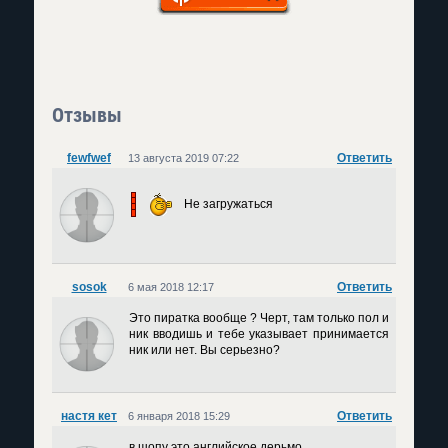
Отзывы
fewfwef
Ответить
13 августа 2019 07:22
Не загружаться
sosok
Ответить
6 мая 2018 12:17
Это пиратка вообще ? Черт, там только пол и
ник вводишь и тебе указывает принимается
ник или нет. Вы серьезно?
настя кет
Ответить
6 января 2018 15:29
в шопу это английское дерьмо