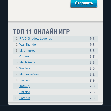
ТОП 11 ОНЛАЙН ИГР
9.6
1.
RAID: Shadow Legends
9.3
2.
War Thunder
8.8
3.
Мир танков
8.7
4.
Crossout
8.6
5.
Mech Arena
8.5
6.
Warface
8.2
7.
Мир кораблей
7.9
8.
Stalcraft
7.8
9.
Калибр
7.5
10.
Enlisted
7.0
11.
Lost Ark