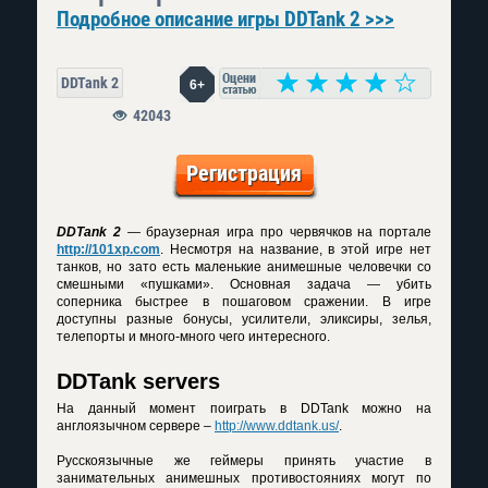
Подробное описание игры DDTank 2 >>>
DDTank 2
6+
42043
Регистрация
DDTank 2
— браузерная игра про червячков на портале
http://101xp.com
. Несмотря на название, в этой игре нет
танков, но зато есть маленькие анимешные человечки со
смешными «пушками». Основная задача — убить
соперника быстрее в пошаговом сражении. В игре
доступны разные бонусы, усилители, эликсиры, зелья,
телепорты и много-много чего интересного.
DDTank servers
На данный момент поиграть в DDTank можно на
англоязычном сервере –
http://www.ddtank.us/
.
Русскоязычные же геймеры принять участие в
занимательных анимешных противостояниях могут по