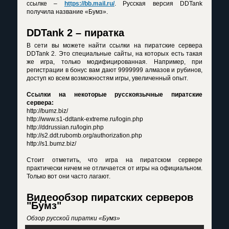
ссылке –
https://bb.mail.ru/
. Русская версия DDTank
получила название «Бумз».
DDTank 2 – пиратка
В сети вы можете найти ссылки на пиратские сервера
DDTank 2. Это специальные сайты, на которых есть такая
же игра, только модифицированная. Например, при
регистрации в бонус вам дают 9999999 алмазов и рубинов,
доступ ко всем возможностям игры, увеличенный опыт.
Ссылки на некоторые русскоязычные пиратские
сервера:
http://bumz.biz/
http://www.s1-ddtank-extreme.ru/login.php
http://ddrussian.ru/login.php
http://s2.ddt.rubomb.org/authorization.php
http://s1.bumz.biz/
Стоит отметить, что игра на пиратском сервере
практически ничем не отличается от игры на официальном.
Только вот они часто лагают.
Видеообзор пиратских серверов
"Бумз"
Обзор русской пиратки «Бумз»