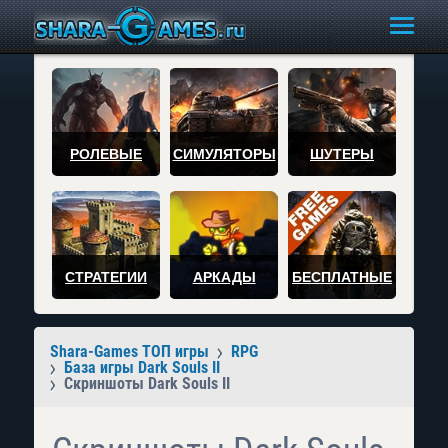
РОЛЕВЫЕ
СИМУЛЯТОРЫ
ШУТЕРЫ
СТРАТЕГИИ
АРКАДЫ
БЕСПЛАТНЫЕ
Shara-Games ТОП игры
RPG
База игры Dark Souls II
Скриншоты Dark Souls II