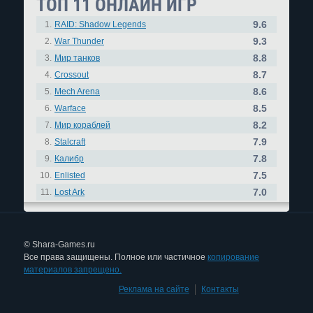
ТОП 11 ОНЛАЙН ИГР
9.6
1.
RAID: Shadow Legends
9.3
2.
War Thunder
8.8
3.
Мир танков
8.7
4.
Crossout
8.6
5.
Mech Arena
8.5
6.
Warface
8.2
7.
Мир кораблей
7.9
8.
Stalcraft
7.8
9.
Калибр
7.5
10.
Enlisted
7.0
11.
Lost Ark
© Shara-Games.ru
Все права защищены. Полное или частичное
копирование
материалов запрещено.
Реклама на сайте
|
Контакты