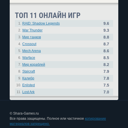
ТОП 11 ОНЛАЙН ИГР
9.6
1.
RAID: Shadow Legends
9.3
2.
War Thunder
8.8
3.
Мир танков
8.7
4.
Crossout
8.6
5.
Mech Arena
8.5
6.
Warface
8.2
7.
Мир кораблей
7.9
8.
Stalcraft
7.8
9.
Калибр
7.5
10.
Enlisted
7.0
11.
Lost Ark
© Shara-Games.ru
Все права защищены. Полное или частичное
копирование
материалов запрещено.