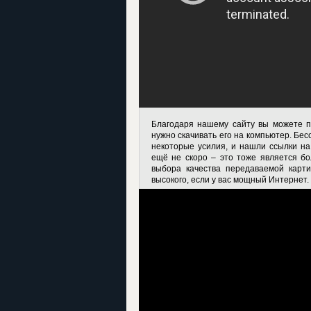
Благодаря нашему сайту вы можете 
нужно скачивать его на компьютер. Бес
некоторые усилия, и нашли ссылки на
ещё не скоро – это тоже является б
выбора качества передаваемой карти
высокого, если у вас мощный Интернет.