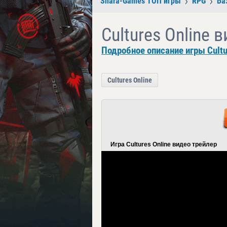
Shara-Games ТОП игры
RPG
Ба
Cultures Online 
Подробное описание игры Cultu
Cultures Online
Игра Cultures Online видео трейлер