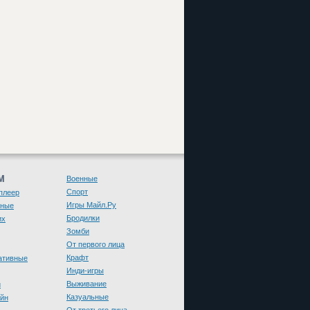
М
Военные
Спорт
плеер
Игры Майл.Ру
чные
Бродилки
их
Зомби
От первого лица
Крафт
ативные
Инди-игры
Выживание
и
Казуальные
йн