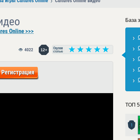
за игры Cultures Online
Cultures Online видео
видео
База з
res Online >>>
C
C
4022
12+
C
C
Регистрация
C
ТОП 5
1