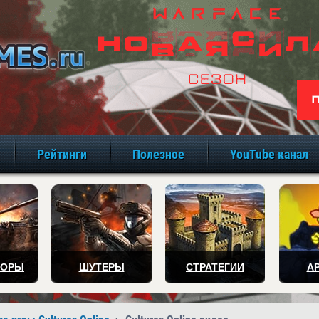
игры онлайн бе
Рейтинги
Полезное
YouTube канал
ТОРЫ
ШУТЕРЫ
СТРАТЕГИИ
А