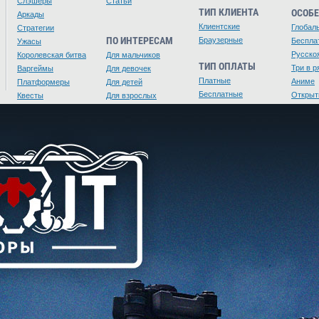
Слэшеры
Статьи
ТИП КЛИЕНТА
ОСОБ
Аркады
Клиентские
Глобал
Стратегии
ПО ИНТЕРЕСАМ
Браузерные
Беспла
Ужасы
Русско
Королевская битва
Для мальчиков
ТИП ОПЛАТЫ
Три в р
Варгеймы
Для девочек
Платные
Аниме
Платформеры
Для детей
Бесплатные
Открыт
Квесты
Для взрослых