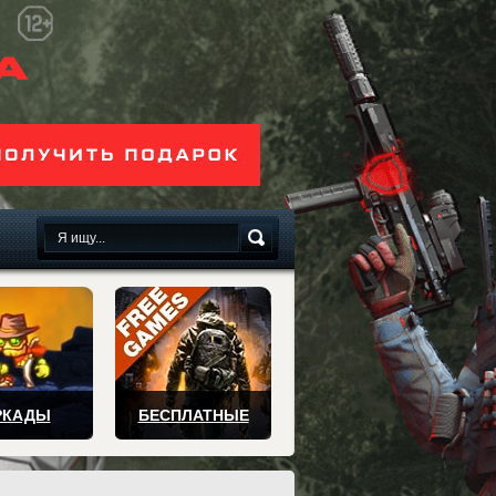
сплатно
РКАДЫ
БЕСПЛАТНЫЕ