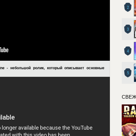
2
3
4
line - небольшой ролик, который описывает основные
5
СВЕЖ