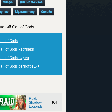
Эльфы
Для мальчиков
ерные
Мультиплеер
Онлайн
наний Call of Gods
all of Gods
all of Gods картинки
all of Gods видео
all of Gods регистрация
Raid:
Shadow
9.4
Legends