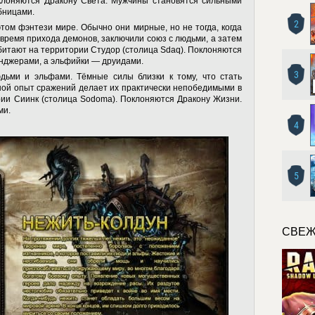
Поклоняются Дракону Света. Мужчины становятся сильными
бницами.
2
ом фэнтези мире. Обычно они мирные, но не тогда, когда
время прихода демонов, заключили союз с людьми, а затем
битают на территории Студор (столица Sdaq). Поклоняются
нджерами, а эльфийки — друидами.
3
дьми и эльфами. Тёмные силы близки к тому, что стать
шой опыт сражений делает их практически непобедимыми в
рии Сиинк (столица Sodoma). Поклоняются Дракону Жизни.
ми.
4
5
СВЕЖ