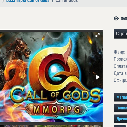
База игры Call of Gods
Call of Gods
868
Оцен
Жанр:
Проис
Оплата
Дата в
Официа
Магия
Поша
Древн