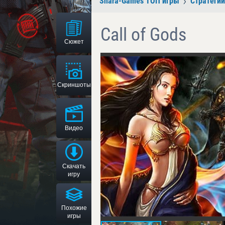
Shara-Games ТОП игры
Стратегии
Call of Gods
Сюжет
Скриншоты
Видео
Скачать
игру
Похожие
игры