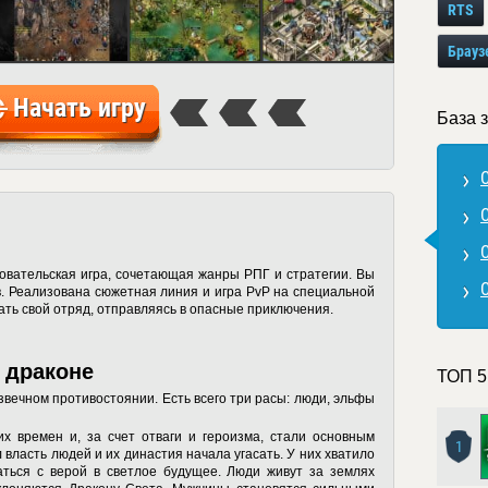
RTS
Брауз
Начать игру
База з
C
C
C
вательская игра, сочетающая жанры РПГ и стратегии. Вы
C
. Реализована сюжетная линия и игра PvP на специальной
ать свой отряд, отправляясь в опасные приключения.
о драконе
ТОП 5
звечном противостоянии. Есть всего три расы: люди, эльфы
х времен и, за счет отваги и героизма, стали основным
1
власть людей и их династия начала угасать. У них хватило
аться с верой в светлое будущее. Люди живут за землях