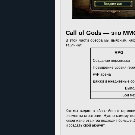
Call of Gods — это M
В этой части обзора мы выясним, как
табличку:
RPG
Создание персонажа
Повышение уровня гер
PvP арена
Данжи и ежедневные с
Выпо
Бои ме
Как мы видим, в «Зове богов» гармон
элементы стратегии. Нужно самому пои
какой жанр эта игра подходит больше.
и создать свой аккаунт.