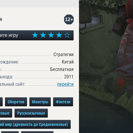
12+
6
ите игру
Стратегии
хождение:
Китай
:
Бесплатная
ыхода:
2011
льный сайт:
перейти
Оборотни
Монстры
Фэнтези
говые
Русскоязычные
ий мир (древность до Средневековья)