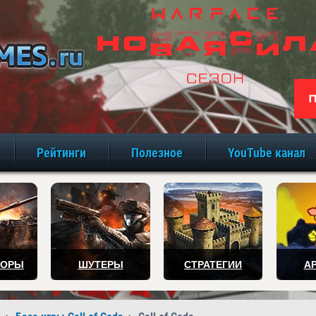
игры онлайн бе
Рейтинги
Полезное
YouTube канал
ТОРЫ
ШУТЕРЫ
СТРАТЕГИИ
А