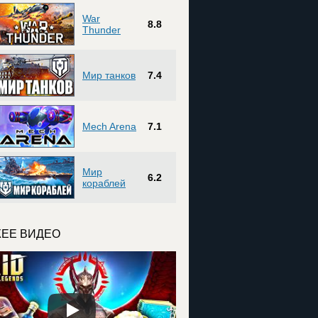
War
8.8
Thunder
Мир танков
7.4
Mech Arena
7.1
Мир
6.2
кораблей
ЕЕ ВИДЕО