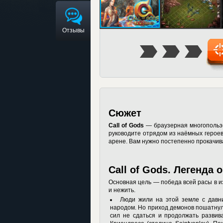
Отзывы
Сюжет
Call of Gods
— браузерная многопользо
руководите отрядом из наёмных героев
арене. Вам нужно постепенно прокачив
Call of Gods. Легенда 
Основная цель — победа всей расы в и
и нежить.
Люди жили на этой земле с давни
народом. Но приход демонов пошатнул 
сил не сдаться и продолжать развив