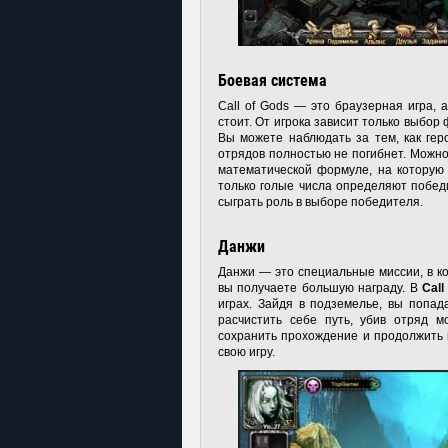
Боевая система
Call of Gods — это браузерная игра,
стоит. От игрока зависит только выбор 
Вы можете наблюдать за тем, как гер
отрядов полностью не погибнет. Можно 
математической формуле, на которую 
только голые числа определяют победи
сыграть роль в выборе победителя.
Данжи
Данжи — это специальные миссии, в ко
вы получаете большую награду. В
Cal
играх. Зайдя в подземелье, вы попад
расчистить себе путь, убив отряд м
сохранить прохождение и продолжить п
свою игру.