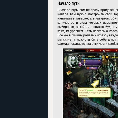
Начало пути
Вначале игры вам не сразу придется в
начала вам нужно построить свой го
нанимать в таверне, а в казармах обу
количество и сила которых изменяе
выбираете, какой тип юнитов будет у 
каждым уровнем. Есть несколько класс
Все как в лучших ролевых играх: у кажд
магазине, а можно выбить себе шмот 
одежда покупается за очки чести (добы