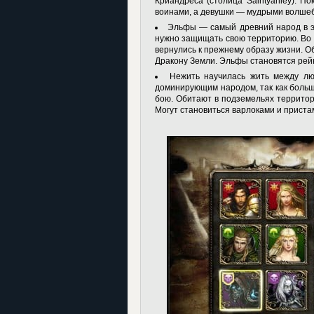
Криандреса (столица Saintyanley). 
воинами, а девушки — мудрыми волше
Эльфы — самый древний народ в эт
нужно защищать свою территорию. Во 
вернулись к прежнему образу жизни. О
Дракону Земли. Эльфы становятся рей
Нежить научилась жить между лю
доминирующим народом, так как боль
бою. Обитают в подземельях террито
Могут становиться варлоками и приста