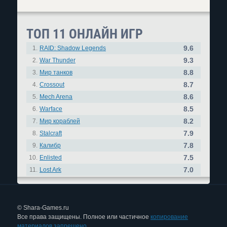
ТОП 11 ОНЛАЙН ИГР
9.6
1.
RAID: Shadow Legends
9.3
2.
War Thunder
8.8
3.
Мир танков
8.7
4.
Crossout
8.6
5.
Mech Arena
8.5
6.
Warface
8.2
7.
Мир кораблей
7.9
8.
Stalcraft
7.8
9.
Калибр
7.5
10.
Enlisted
7.0
11.
Lost Ark
© Shara-Games.ru
Все права защищены. Полное или частичное
копирование
материалов запрещено.