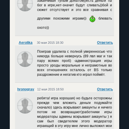
заканчивая тупым донатом))есть деньги ты
бог в игре,нет-значит будут сливать))бой и
сюжет отсутствует и это все сравнивая с
другими похожими играми))
блювать
охото))
Aerolika
Ответить
30 мая 2015 18:30
Поиграв удалила с полной уверенносью что
никогда больше невернусь (89 лвл маг и так
пару всяких проб) -администрация игры
просто уроды моральные и неграмотные во
всех отношениях осталось от BS только
раздрожение и негатив кто играл поймёт.
hronograv
Ответить
12 мая 2015 18:50
ребята! игра хорошая) но будьте осторожны
прежде чем вложить деньги подумайте
сначало) здесь вскрывают аккаунты и ничего
потом не возвращают)работники игры
модераторы админы вскрывают аккаунты ) я
сам был свидетелем этого модератор
играющий в эту игру мне лично выложил мои