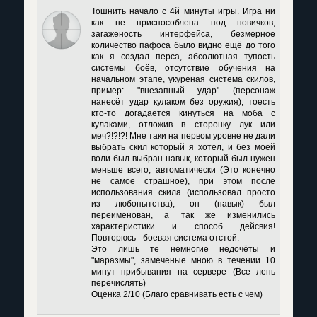
Тошнить начало с 4й минуты игры. Игра ни
как не приспособлена под новичков,
загаженость интерфейса, безмерное
количество пафоса было видно ещё до того
как я создал перса, абсолютная тупость
системы боёв, отсутствие обучения на
начальном этапе, укуреная система скилов,
пример: "внезапный удар" (персонаж
нанесёт удар кулаком без оружия), тоесть
кто-то догадается кинуться на моба с
кулаками, отложив в сторонку лук или
меч?!?!?! Мне таки на первом уровне не дали
выбрать скил который я хотел, и без моей
воли был выбран навык, который был нужен
меньше всего, автоматически (Это конечно
не самое страшное), при этом после
использования скила (использовал просто
из любопытства), он (навык) был
переименован, а так же изменились
характеристики и способ дейсвия!
Повторюсь - боевая система отстой.
Это лишь те немногие недочёты и
"маразмы", замеченые мною в течении 10
минут прибывания на сервере (Все лень
перечислять)
Оценка 2/10 (Благо сравнивать есть с чем)