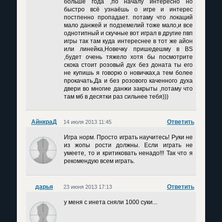
больше года ,по началу интересно но
быстро всё узнаёшь о игре и интерес
постпенно пропадает. потаму что локаций
мало данжей и подземелий тоже мало,и все
однотипный и скучные вот играл в другие пвп
игры так там куда интереснее в тот же айон
или линейка,Новечку пришедешму в BS
,будет очень тяжело хотя бы посмотрите
скока стоит розовый дух без доната ты его
не купишь я говорю о новичках,а тем более
прокачать,Да и без розового каченного духа
двери во многие данжи закрыты ,потаму что
там мб в десятки раз сильнее тебя)))
АйнкраД
Ответить
14 июля 2013 11:45
Игра норм. Просто играть научитесь! Руки не
из жопы рости должны. Если играть не
умеете, то и критиковать ненадо!!! Так что я
рекомендую всем играть.
дарья
Ответить
23 июня 2013 17:13
у меня с инета сняли 1000 суки...