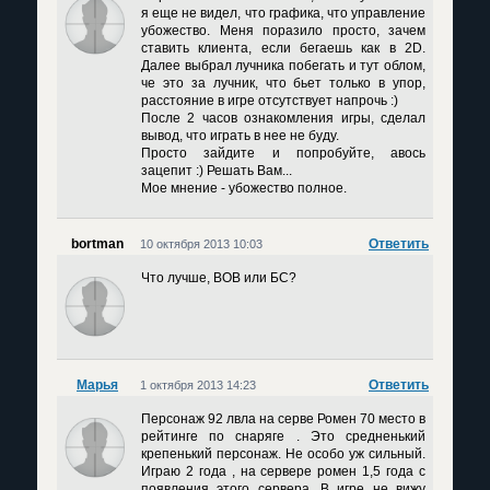
я еще не видел, что графика, что управление
убожество. Меня поразило просто, зачем
ставить клиента, если бегаешь как в 2D.
Далее выбрал лучника побегать и тут облом,
че это за лучник, что бьет только в упор,
расстояние в игре отсутствует напрочь :)
После 2 часов ознакомления игры, сделал
вывод, что играть в нее не буду.
Просто зайдите и попробуйте, авось
зацепит :) Решать Вам...
Мое мнение - убожество полное.
bortman
Ответить
10 октября 2013 10:03
Что лучше, ВОВ или БС?
Марья
Ответить
1 октября 2013 14:23
Персонаж 92 лвла на серве Ромен 70 место в
рейтинге по снаряге . Это средненький
крепенький персонаж. Не особо уж сильный.
Играю 2 года , на сервере ромен 1,5 года с
появления этого сервера. В игре не вижу