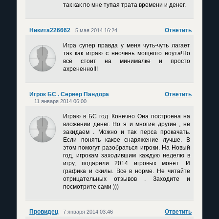
так как по мне тупая трата времени и денег.
Никита226662
Ответить
5 мая 2014 16:24
Игра супер правда у меня чуть-чуть лагает
так как играю с неочень мощного ноута!Но
всё стоит на минималке и просто
ахрененно!!!
Игрок БС . Сервер Пандора
Ответить
11 января 2014 06:00
Играю в БС год. Конечно Она построена на
вложении денег. Но я и многие другие , не
закидаем . Можно и так перса прокачать.
Если понять какое снаряжение лучше. В
этом помогут разобраться игроки. На Новый
год, игрокам заходившим каждую неделю в
игру, подарили 2014 игровых монет. И
графика и скилы. Все в норме. Не читайте
отрицательных отзывов . Заходите и
посмотрите сами )))
Провидец
Ответить
7 января 2014 03:46