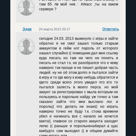
там 65 лв мой ник : Arkacc ,ты на каком
сервере ?
Эдик
Ответить
24 марта 2013 20:17
сегодня 24.03. 2013 выкинуло с игры и зайти
обратно я не смог зашел только старым
аккаунтом в гейм нэт пароль от которого
нашел случайно (( помощник дал мне ссылку
куда писать но там ни чего не понять и
писать не стал т.к. не разобрался что к чему
наверно так проще и не пишет добрая часть
людей. ну не об этом долго я пытался зайти
в игру и то где могу к кому нибудь обратится и
гдето среди всего этого увидел что кто то
пытался залесть в моего перса. но мой
акаунт за регистрирован с мыла которым не
пользуюсь и парольне найду уж точно а там
сказано зайти что мне выслано лог. и
пороль(( что делать не знаю(( но играть
наверно точно не буду т.к. стока времени
убил и начинать все с начало не хочется
както((. главное со старого акаунта заходит
легко (( раньше и порольненабирал а щас
какбудто сам выходил (( в общем думайте
сами играть или.............