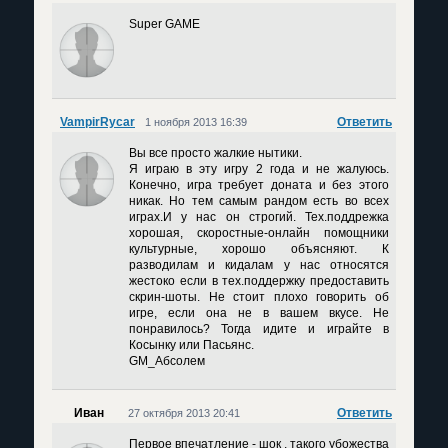
Super GAME
VampirRycar
Ответить
1 ноября 2013 16:39
Вы все просто жалкие нытики.
Я играю в эту игру 2 года и не жалуюсь.
Конечно, игра требует доната и без этого
никак. Но тем самым рандом есть во всех
играх.И у нас он строгий. Тех.поддрежка
хорошая, скоростные-онлайн помощники
культурные, хорошо объясняют. К
разводилам и кидалам у нас относятся
жестоко если в тех.поддержку предоставить
скрин-шоты. Не стоит плохо говорить об
игре, если она не в вашем вкусе. Не
понравилось? Тогда идите и играйте в
Косынку или Пасьянс.
GM_Абсолем
Иван
Ответить
27 октября 2013 20:41
Первое впечатление - шок , такого убожества