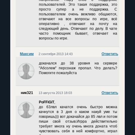
пользователей. Это такая поддержка, это
просто супер а не поддержка. С
пользователем очень вежливо общаются,
отвечают на все вопросы по игре, всё
оперативно , отвечают на почту на
следующий день. Отвечают по делу. В чате
часто помощник бывает, отвечает на
вопросы по игре.
Максим
Ответить
2 сентября 2013 14:43
докачался до 38 уровня на сервере
"Абсолем" персонаж пропал. Что делать?
Помогите пожалуйста
ник321
Ответить
13 августа 2013 18:03
PoFFiGiT
,
до 63лвл качатся очень быстро можна
качнутся в 3 дня о каком накуй уме ты
говоришь))) вот докачайся до 85 лвл и потом
пиши свой отзыв.Игрра действительно
требует многа ну очень многа доната чтоб
чувствовать себя в ней комфортно, играл