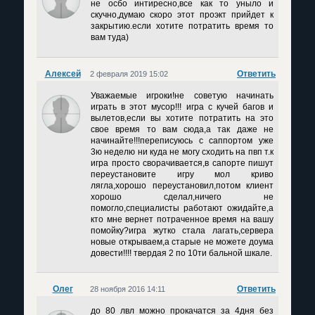
не осбо интиресно,все как то уныло и
скучно,думаю скоро этот проэкт прийдет к
закрытию.если хотите потратить время то
вам туда)
Алексей
Ответить
2 февраля 2019 15:02
Уважаемые игроки!не советую начинать
играть в этот мусор!!! игра с кучей багов и
вылетов,если вы хотите потратить на это
свое время то вам сюда,а так даже не
начинайте!!!переписуюсь с саппортом уже
3ю неделю ни куда не могу сходить на пвп т.к
игра просто сворачивается,в сапорте пишут
переустановите игру мол криво
лягла,хорошо переустановил,потом клиент
хорошо сделал,ничего не
помогло,специалисты работают ожидайте,а
кто мне вернет потраченное время на вашу
помойку?игра жутко стала лагать,сервера
новые открываем,а старые не можете доума
довести!!!! твердая 2 по 10ти бальной шкале.
Олег
Ответить
28 ноября 2016 14:11
до 80 лвл можно прокачатся за 4дня без