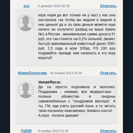
xxx
Ответить
5 декабря 2013 00:30
игра норм да вот только не у нас! у нас она
настроена так чтобы вы кидали и кидали в
нее деньги! да и за свои деньги можете еще
ничего не получить! развод на ваше бабло
№1 в России , минимальная сумма доната 5т
руб, это так станете на 0,2% сильней, (может
быть))) максимальный известный донат 500т
руб, 1,5 года в игре 100ур, P.S 100 раз
подумайте прежде чем начинать в эту игру
играть!!!
ИринаПолютова
Ответить
30 ноября 2013 14:38
VampirRycar
,
Да ты просто подпевала и жополиз.
Поддержка - никакая, все модераторы -
полные убожества и гандоны
самовлюбленые с "синдромом вахтера". А
ты, ГМ, иди учить русский язык, а то читать
твою писанину невозможно, блевать охота!
А игра - полное дерьмо!
FoRfR
Ответить
8 ноября 2013 03:26