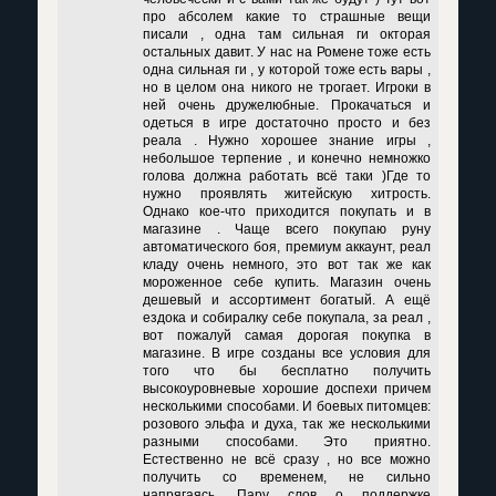
про абсолем какие то страшные вещи
писали , одна там сильная ги окторая
остальных давит. У нас на Ромене тоже есть
одна сильная ги , у которой тоже есть вары ,
но в целом она никого не трогает. Игроки в
ней очень дружелюбные. Прокачаться и
одеться в игре достаточно просто и без
реала . Нужно хорошее знание игры ,
небольшое терпение , и конечно немножко
голова должна работать всё таки )Где то
нужно проявлять житейскую хитрость.
Однако кое-что приходится покупать и в
магазине . Чаще всего покупаю руну
автоматического боя, премиум аккаунт, реал
кладу очень немного, это вот так же как
мороженное себе купить. Магазин очень
дешевый и ассортимент богатый. А ещё
ездока и собиралку себе покупала, за реал ,
вот пожалуй самая дорогая покупка в
магазине. В игре созданы все условия для
того что бы бесплатно получить
высокоуровневые хорошие доспехи причем
несколькими способами. И боевых питомцев:
розового эльфа и духа, так же несколькими
разными способами. Это приятно.
Естественно не всё сразу , но все можно
получить со временем, не сильно
напрягаясь. Пару слов о поддержке