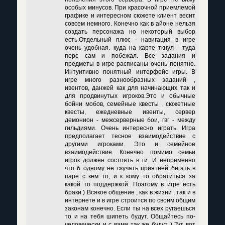
особых минусов. При красочной приемлемой
графике и интересном сюжете клиент весит
совсем немного. Конечно как в айоне нельзя
создать персонажа но некоторый выбор
есть.Отдельный плюс - навигация в игре
очень удобная. куда на карте ткнул - туда
перс сам и побежал. Все задания и
предметы в игре расписаны очень понятно.
Интуитивно понятный интерфейс игры. В
игре много разнообразных заданий ,
ивентов, данжей как для начинающих так и
для продвинутых игроков.Это и обычные
бойни мобов, семейные квесты , сюжетные
квесты, ежедневные ивенты, сервер
демонион - межсерверные бои, гвг - между
гильдиями. Очень интересно играть. Игра
предполагает тесное взаимодействие с
другими игроками. Это и семейное
взаимодействие. Конечно помимо семьи
игрок должен состоять в ги. И непременно
что б одному не скучать приятней бегать в
паре с кем то, и к кому то обратиться за
какой то поддержкой. Поэтому в игре есть
браки ) Всякое общение , как в жизни , так и в
интернете и в игре строится по своим общим
законам конечно. Если ты на всех ругаешься
то и на тебя шипеть будут. Общайтесь по-
человечески и с вами так же будут ) Тут вот