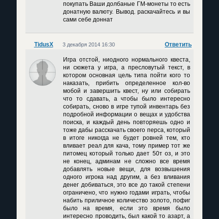
покупать Ваши долбаные ГМ-монеты то есть
донатную валюту. Вывод. раскачайтесь и вы
сами себе доннат
TidusX
Ответить
3 декабря 2014 16:30
Игра отстой, ниодного нормального квеста,
ни сюжета у игра, а пресловутый текст, в
котором основная цель типа пойти кого то
наказать, прибить определенное кол-во
мобой и завершить квест, ну или собирать
что то сдавать, а чтобы было интересно
собирать, сново в игре тупой инвентарь без
подробной информации о вещах и удобства
поиска, и каждый день повторяешь одно и
тоже дабы расскачать своего перса, который
в итоге никогда не будет ровней тем, кто
вливает реал для кача, тому пример тот же
питомец который только дает 50т оз, и это
не конец, админам не сложно все время
добавлять новые вещи, для возвышения
одного игрока над другим, а без вливания
денег добиваться, это все до такой степени
ограничено, что нужно годами играть, чтобы
набить приличное количество золото, пофиг
было на время, если это время было
интересно проводить, был какой то азарт, а