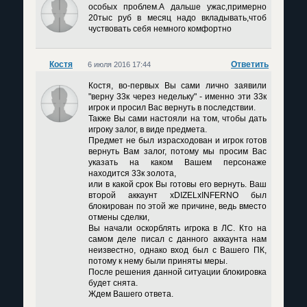
особых проблем.А дальше ужас,примерно
20тыс руб в месяц надо вкладывать,чтоб
чуствовать себя немного комфортно
Костя
Ответить
6 июля 2016 17:44
Костя, во-первых Вы сами лично заявили
"верну 33к через недельку" - именно эти 33к
игрок и просил Вас вернуть в последствии.
Также Вы сами настояли на том, чтобы дать
игроку залог, в виде предмета.
Предмет не был израсходован и игрок готов
вернуть Вам залог, потому мы просим Вас
указать на каком Вашем персонаже
находится 33к золота,
или в какой срок Вы готовы его вернуть. Ваш
второй аккаунт xDIZELxINFERNO был
блокирован по этой же причине, ведь вместо
отмены сделки,
Вы начали оскорблять игрока в ЛС. Кто на
самом деле писал с данного аккаунта нам
неизвестно, однако вход был с Вашего ПК,
потому к нему были приняты меры.
После решения данной ситуации блокировка
будет снята.
Ждем Вашего ответа.