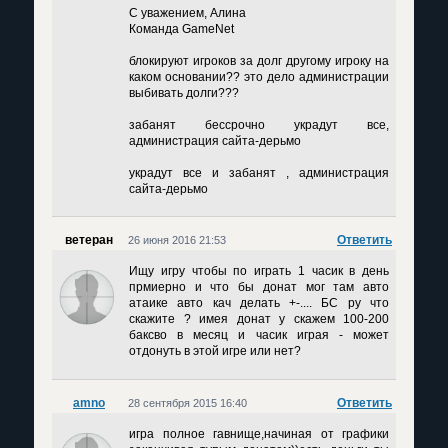
С уважением, Алина
Команда GameNet
блокируют игроков за долг другому игроку на
каком основании?? это дело администрации
выбивать долги???
забанят бессрочно украдут все,
администрация сайта-дерьмо
украдут все и забанят , администрация
сайта-дерьмо
ветеран
Ответить
26 июня 2016 21:53
Ищу игру чтобы по играть 1 часик в день
прмиерно и что бы донат мог там авто
атаике авто кач делать +-.... БС ру что
скажите ? имея донат у скажем 100-200
баксво в месяц и часик играя - может
отдонуть в этой игре или нет?
amno
Ответить
28 сентября 2015 16:40
игра полное гавнище,начиная от графики