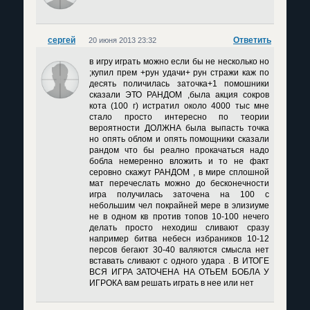
сергей
Ответить
20 июня 2013 23:32
в игру играть можно если бы не несколько но
;купил прем +рун удачи+ рун стражи каж по
десять поличилась заточка+1 помошники
сказали ЭТО РАНДОМ ,была акция сокров
кота (100 г) истратил около 4000 тыс мне
стало просто интересно по теории
вероятности ДОЛЖНА была выпасть точка
но опять облом и опять помощники сказали
рандом что бы реално прокачаться надо
бобла немеренно вложить и то не факт
серовно скажут РАНДОМ , в мире сплошной
мат перечеслать можно до бесконечности
игра получилась заточена на 100 с
небольшим чел покрайней мере в элизиуме
не в одном кв против топов 10-100 нечего
делать просто неходиш сливают сразу
например битва небесн избраников 10-12
персов бегают 30-40 валяются смысла нет
вставать сливают с одного удара . В ИТОГЕ
ВСЯ ИГРА ЗАТОЧЕНА НА ОТЬЕМ БОБЛА У
ИГРОКА вам решать играть в нее или нет