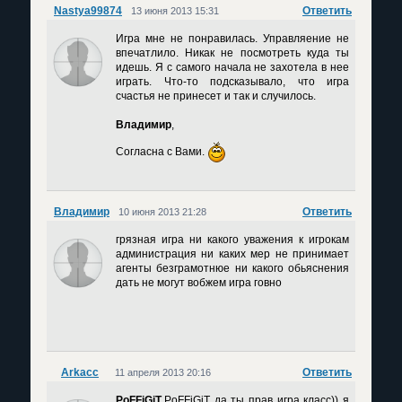
Nastya99874
Ответить
13 июня 2013 15:31
Игра мне не понравилась. Управляение не
впечатлило. Никак не посмотреть куда ты
идешь. Я с самого начала не захотела в нее
играть. Что-то подсказывало, что игра
счастья не принесет и так и случилось.
Владимир
,
Согласна с Вами.
Владимир
Ответить
10 июня 2013 21:28
грязная игра ни какого уважения к игрокам
администрация ни каких мер не принимает
агенты безграмотнюе ни какого обьяснения
дать не могут вобжем игра говно
Arkacc
Ответить
11 апреля 2013 20:16
PoFFiGiT
,PoFFiGiT да ты прав игра класс)) я