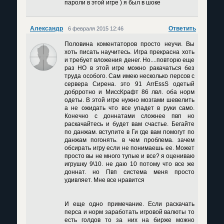
пароли в этой игре ) я был в шоке
Александр
Ответить
6 февраля 2015 12:46
Половина коментаторов просто неучи. Вы
хоть писать научитесь. Игра прекрасна хоть
и требует вложения денег. Но....повторю еще
раз НО в этой игре можно ракачаться без
труда особого. Сам имею несколько персов с
сервера Сирена. это 91 АrrEssS одетый
добрротно и МиссКрафт 86 лвл. оба норм
одеты. В этой игре нужно мозгами шевелить
а не ожидать что все упадет в руки само.
Конечно с доннатами сложнее пвп но
раскачайтесь и будет вам счастье. Бегайте
по данжам. вступите в Ги где вам помогут по
данжам погонять. в чем проблема. зачем
обсирать игру если не понимаешь ее. Может
просто вы не много тупые и все? я оцениваю
игрушку 9\10. не даю 10 потому что все же
доннат. но Пвп система меня просто
удивляет. Мне все нравится
И еще одно примечание. Если раскачать
перса и норм заработать игровой валюты то
есть голдов то за них на бирже можно