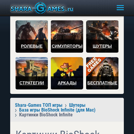
РОЛЕВЫЕ
СИМУЛЯТОРЫ
ШУТЕРЫ
СТРАТЕГИИ
АРКАДЫ
БЕСПЛАТНЫЕ
Shara-Games ТОП игры
Шутеры
База игры BioShock Infinite (для Mac)
Картинки BioShock Infinite