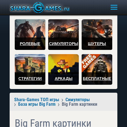
РОЛЕВЫЕ
СИМУЛЯТОРЫ
ШУТЕРЫ
СТРАТЕГИИ
АРКАДЫ
БЕСПЛАТНЫЕ
Shara-Games ТОП игры
Симуляторы
База игры Big Farm
Big Farm картинки
Big Farm картинки