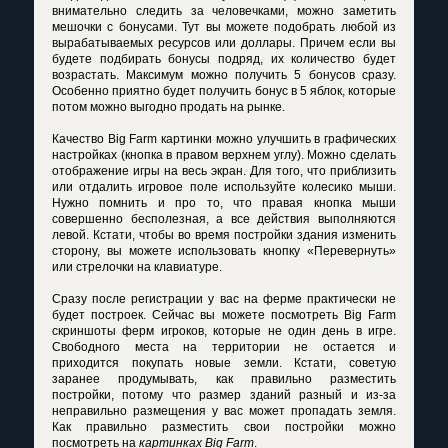
внимательно следить за человечками, можно заметить
мешочки с бонусами. Тут вы можете подобрать любой из
вырабатываемых ресурсов или доллары. Причем если вы
будете подбирать бонусы подряд, их количество будет
возрастать. Максимум можно получить 5 бонусов сразу.
Особенно приятно будет получить бонус в 5 яблок, которые
потом можно выгодно продать на рынке.
Качество
Big Farm картинки
можно улучшить в графических
настройках (кнопка в правом верхнем углу). Можно сделать
отображение игры на весь экран. Для того, что приблизить
или отдалить игровое поле используйте колесико мыши.
Нужно помнить и про то, что правая кнопка мыши
совершенно бесполезная, а все действия выполняются
левой. Кстати, чтобы во время постройки здания изменить
сторону, вы можете использовать кнопку «Перевернуть»
или стрелочки на клавиатуре.
Сразу после регистрации у вас на ферме практически не
будет построек. Сейчас вы можете посмотреть
Big Farm
скриншоты
ферм игроков, которые не один день в игре.
Свободного места на территории не остается и
приходится покупать новые земли. Кстати, советую
заранее продумывать, как правильно разместить
постройки, потому что размер зданий разный и из-за
неправильно размещения у вас может пропадать земля.
Как правильно разместить свои постройки можно
посмотреть на
картинках Big Farm
.