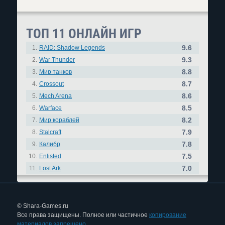
ТОП 11 ОНЛАЙН ИГР
9.6
1.
RAID: Shadow Legends
9.3
2.
War Thunder
8.8
3.
Мир танков
8.7
4.
Crossout
8.6
5.
Mech Arena
8.5
6.
Warface
8.2
7.
Мир кораблей
7.9
8.
Stalcraft
7.8
9.
Калибр
7.5
10.
Enlisted
7.0
11.
Lost Ark
© Shara-Games.ru
Все права защищены. Полное или частичное
копирование
материалов запрещено.