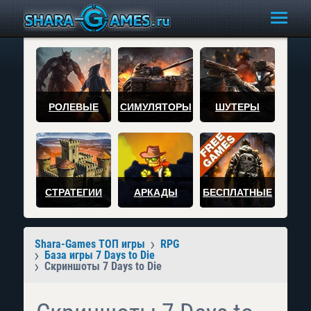
РОЛЕВЫЕ
СИМУЛЯТОРЫ
ШУТЕРЫ
СТРАТЕГИИ
АРКАДЫ
БЕСПЛАТНЫЕ
Shara-Games ТОП игры
RPG
База игры 7 Days to Die
Скриншоты 7 Days to Die