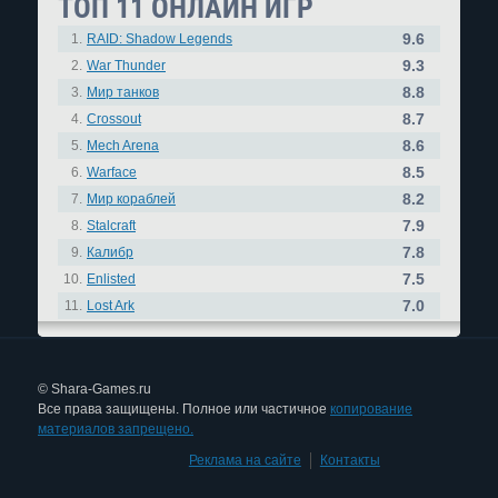
ТОП 11 ОНЛАЙН ИГР
9.6
1.
RAID: Shadow Legends
9.3
2.
War Thunder
8.8
3.
Мир танков
8.7
4.
Crossout
8.6
5.
Mech Arena
8.5
6.
Warface
8.2
7.
Мир кораблей
7.9
8.
Stalcraft
7.8
9.
Калибр
7.5
10.
Enlisted
7.0
11.
Lost Ark
© Shara-Games.ru
Все права защищены. Полное или частичное
копирование
материалов запрещено.
Реклама на сайте
|
Контакты