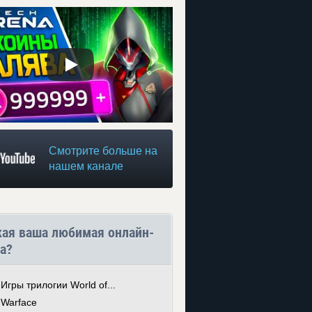
Смотрите больше на
нашем канале
кая ваша любимая онлайн-
а?
Игры трилогии World of...
Warface