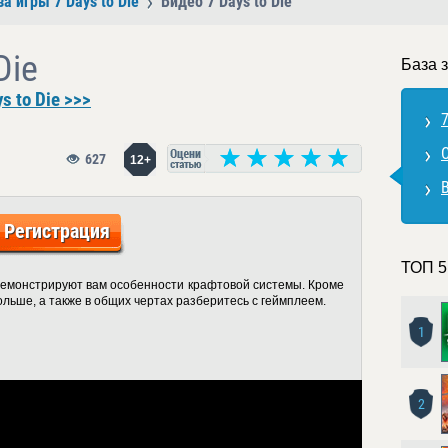
за игры 7 Days to Die
Видео 7 Days to Die
Die
База з
s to Die >>>
7
627
12+
В
Регистрация
ТОП 5
одемонстрируют вам особенности крафтовой системы. Кроме
ольше, а также в общих чертах разберитесь с геймплеем.
1
2