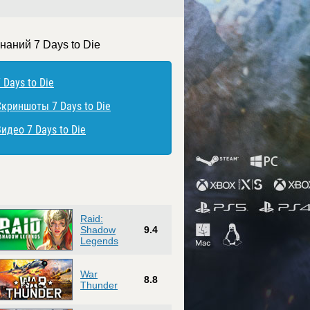
наний 7 Days to Die
 Days to Die
Скриншоты 7 Days to Die
идео 7 Days to Die
Raid:
Shadow
9.4
Legends
War
8.8
Thunder