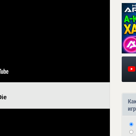
Die
Ка
игр