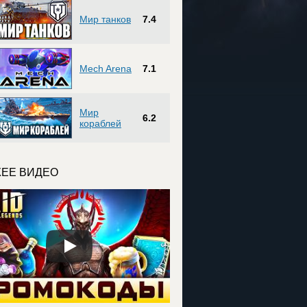
Мир танков
7.4
Mech Arena
7.1
Мир
6.2
кораблей
ЕЕ ВИДЕО