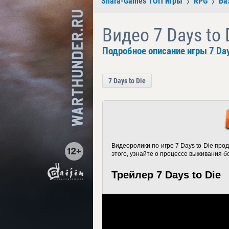
Shara-Games ТОП игры
RPG
Ба
Видео 7 Days to 
Подробное описание игры 7 Day
7 Days to Die
Видеоролики по игре 7 Days to Die пр
этого, узнайте о процессе выживания б
Трейлер 7 Days to Die