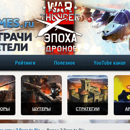
игры онлайн бе
Рейтинги
Полезное
YouTube канал
ТОРЫ
ШУТЕРЫ
СТРАТЕГИИ
А