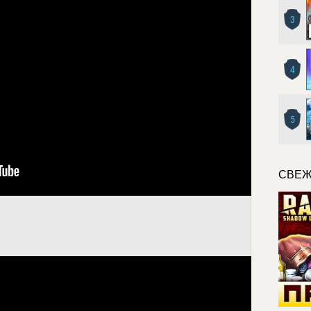
3
4
5
СВЕЖ