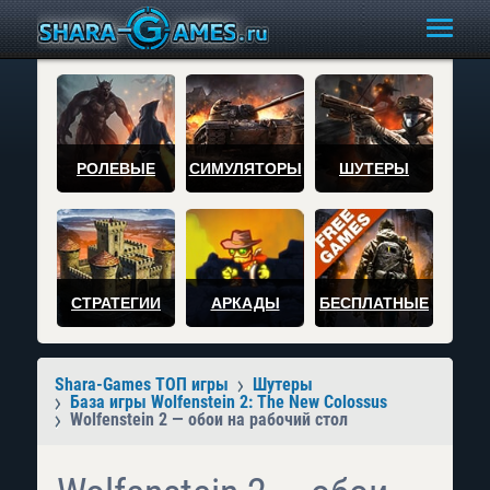
РОЛЕВЫЕ
СИМУЛЯТОРЫ
ШУТЕРЫ
СТРАТЕГИИ
АРКАДЫ
БЕСПЛАТНЫЕ
Shara-Games ТОП игры
Шутеры
База игры Wolfenstein 2: The New Colossus
Wolfenstein 2 — обои на рабочий стол