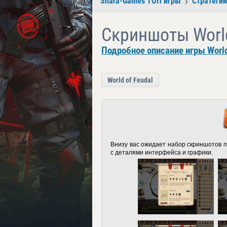
Shara-Games ТОП игры
Стратегии
Скриншоты World
Подробное описание игры World
World of Feudal
Внизу вас ожидает набор скриншотов по
с деталями интерфейса и графики.