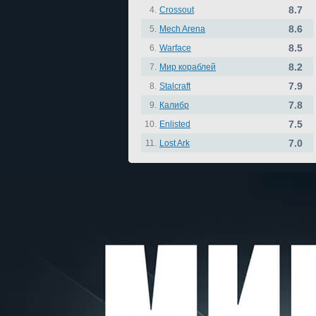
8.7
4.
Crossout
8.6
5.
Mech Arena
8.5
6.
Warface
8.2
7.
Мир кораблей
7.9
8.
Stalcraft
7.8
9.
Калибр
7.5
10.
Enlisted
7.0
11.
Lost Ark