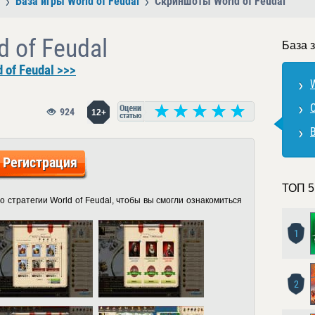
База игры World of Feudal
Скриншоты World of Feudal
 of Feudal
База з
 of Feudal >>>
W
924
12+
Регистрация
ТОП 5
 стратегии World of Feudal, чтобы вы смогли ознакомиться
1
2