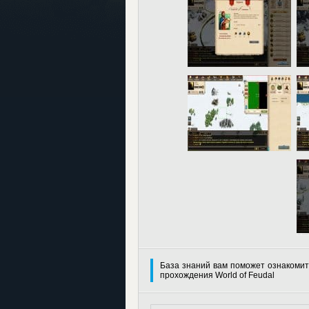
База знаний вам поможет ознакомит
прохождения World of Feudal