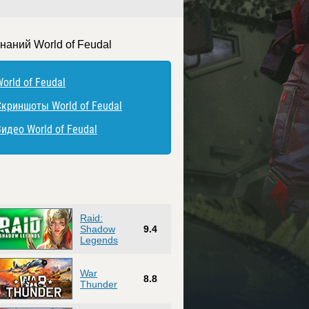
наний World of Feudal
orld of Feudal
Скриншоты World of Feudal
Видео World of Feudal
Raid:
Shadow
9.4
Legends
War
8.8
Thunder