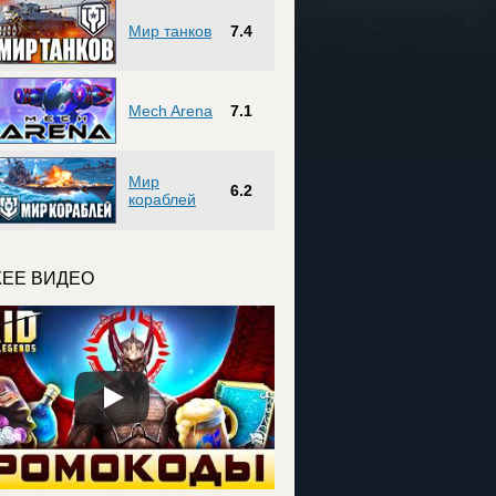
Мир танков
7.4
Mech Arena
7.1
Мир
6.2
кораблей
ЕЕ ВИДЕО