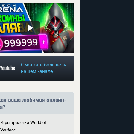
Смотрите больше на
нашем канале
кая ваша любимая онлайн-
а?
Игры трилогии World of...
Warface