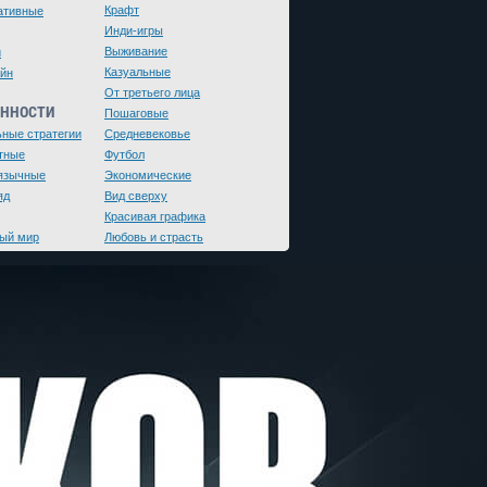
Крафт
ативные
Инди-игры
Выживание
и
Казуальные
йн
От третьего лица
ЕННОСТИ
Пошаговые
ьные стратегии
Средневековье
тные
Футбол
язычные
Экономические
яд
Вид сверху
Красивая графика
ый мир
Любовь и страсть