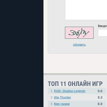
Введи
обновить
ТОП 11 ОНЛАЙН ИГР
9.6
1.
RAID: Shadow Legends
9.3
2.
War Thunder
8.8
3.
Мир танков