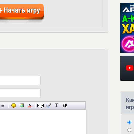
Начать игру
Ка
игр