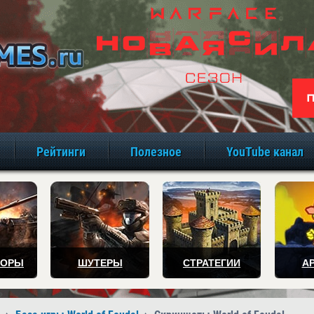
игры онлайн бе
Рейтинги
Полезное
YouTube канал
ТОРЫ
ШУТЕРЫ
СТРАТЕГИИ
А