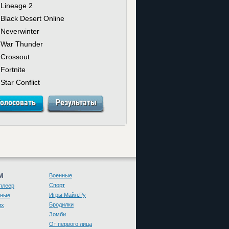
Lineage 2
Black Desert Online
Neverwinter
War Thunder
Crossout
Fortnite
Star Conflict
М
Военные
Спорт
плеер
Игры Майл.Ру
чные
Бродилки
их
Зомби
От первого лица