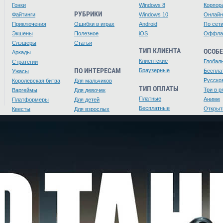
Гонки
Windows 8
Корпор
РУБРИКИ
Файтинги
Windows 10
Онлайн
Приключения
Ошибки в играх
Android
По сет
Экшены
Полезное
iOS
Оффла
Слэшеры
Статьи
ТИП КЛИЕНТА
ОСОБ
Аркады
Клиентские
Глобал
Стратегии
ПО ИНТЕРЕСАМ
Браузерные
Беспла
Ужасы
Русско
Королевская битва
Для мальчиков
ТИП ОПЛАТЫ
Три в р
Варгеймы
Для девочек
Платные
Аниме
Платформеры
Для детей
Бесплатные
Открыт
Квесты
Для взрослых