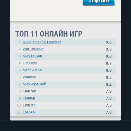
ТОП 11 ОНЛАЙН ИГР
9.6
1.
RAID: Shadow Legends
9.3
2.
War Thunder
8.8
3.
Мир танков
8.7
4.
Crossout
8.6
5.
Mech Arena
8.5
6.
Warface
8.2
7.
Мир кораблей
7.9
8.
Stalcraft
7.8
9.
Калибр
7.5
10.
Enlisted
7.0
11.
Lost Ark