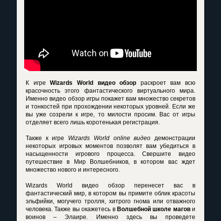
К игре
Wizards World видео обзор
раскроет вам всю
красочность этого фантастического виртуального мира.
Именно видео обзор игры покажет вам множество секретов
и тонкостей при прохождении некоторых уровней. Если же
вы уже созрели к игре, то милости просим. Вас от игры
отделяет всего лишь коротенькая регистрация.
Также к игре
Wizards World online видео
демонстрации
некоторых игровых моментов позволят вам убедиться в
насыщенности игрового процесса. Свершите видео
путешествие в Мир Волшебников, в котором вас ждет
множество нового и интересного.
Wizards World видео обзор
перенесет вас в
фантастический мир, в котором вы примите облик красоты
эльфийки, могучего тролля, хитрого гнома или отважного
человека. Также вы окажетесь в
Волшебной школе магов
и
воинов – Элаире. Именно здесь вы проведете