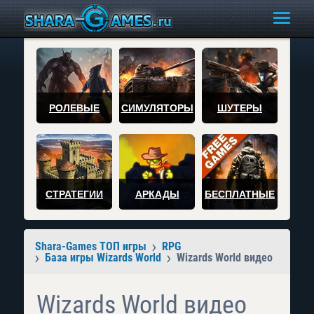
РОЛЕВЫЕ
СИМУЛЯТОРЫ
ШУТЕРЫ
СТРАТЕГИИ
АРКАДЫ
БЕСПЛАТНЫЕ
Shara-Games ТОП игры
RPG
База игры Wizards World
Wizards World видео
Wizards World видео