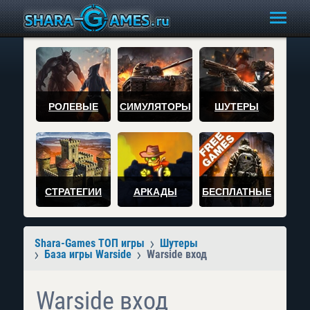
РОЛЕВЫЕ
СИМУЛЯТОРЫ
ШУТЕРЫ
СТРАТЕГИИ
АРКАДЫ
БЕСПЛАТНЫЕ
Shara-Games ТОП игры
Шутеры
База игры Warside
Warside вход
Warside вход