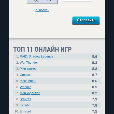
обновить
ТОП 11 ОНЛАЙН ИГР
9.6
1.
RAID: Shadow Legends
9.3
2.
War Thunder
8.8
3.
Мир танков
8.7
4.
Crossout
8.6
5.
Mech Arena
8.5
6.
Warface
8.2
7.
Мир кораблей
7.9
8.
Stalcraft
7.8
9.
Калибр
7.5
10.
Enlisted