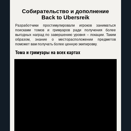
Собирательство и дополнение
Back
to
Ubersreik
Разработчики простимулировали игроков заниматься
поисками томов и гримуаров ради получения более
выгодных наград по завершению уровня – локации. Таким
образом, знание о месторасположении предметов
поможет вам получать более ценную экипировку.
Тома и гримуары на всех картах