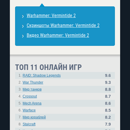
Warhammer: Vermintide 2
Скриншоты Warhammer: Vermintide 2
Видео Warhammer: Vermintide 2
ТОП 11 ОНЛАЙН ИГР
9.6
1.
RAID: Shadow Legends
9.3
2.
War Thunder
8.8
3.
Мир танков
8.7
4.
Crossout
8.6
5.
Mech Arena
8.5
6.
Warface
8.2
7.
Мир кораблей
7.9
8.
Stalcraft