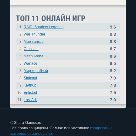
ТОП 11 ОНЛАЙН ИГР
9.6
1.
RAID: Shadow Legends
9.3
2.
War Thunder
8.8
3.
Мир танков
8.7
4.
Crossout
8.6
5.
Mech Arena
8.5
6.
Warface
8.2
7.
Мир кораблей
7.9
8.
Stalcraft
7.8
9.
Калибр
7.5
10.
Enlisted
7.0
11.
Lost Ark
© Shara-Games.ru
Все права защищены. Полное или частичное
копирование
материалов запрещено.