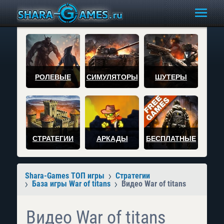
РОЛЕВЫЕ
СИМУЛЯТОРЫ
ШУТЕРЫ
СТРАТЕГИИ
АРКАДЫ
БЕСПЛАТНЫЕ
Shara-Games ТОП игры
Стратегии
База игры War of titans
Видео War of titans
Видео War of titans