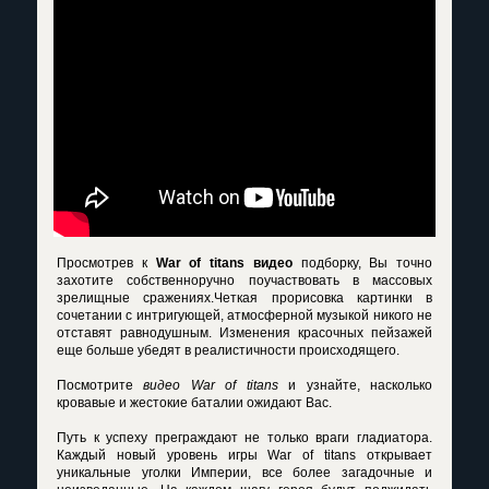
Просмотрев к
War of titans видео
подборку, Вы точно
захотите собственноручно поучаствовать в массовых
зрелищные сражениях.Четкая прорисовка картинки в
сочетании с интригующей, атмосферной музыкой никого не
отставят равнодушным. Изменения красочных пейзажей
еще больше убедят в реалистичности происходящего.
Посмотрите
видео War of titans
и узнайте, насколько
кровавые и жестокие баталии ожидают Вас.
Путь к успеху преграждают не только враги гладиатора.
Каждый новый уровень игры War of titans открывает
уникальные уголки Империи, все более загадочные и