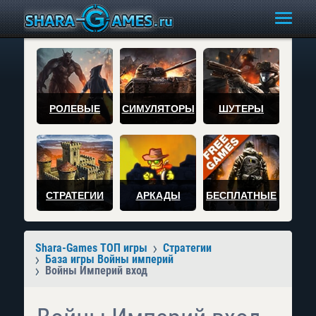
РОЛЕВЫЕ
СИМУЛЯТОРЫ
ШУТЕРЫ
СТРАТЕГИИ
АРКАДЫ
БЕСПЛАТНЫЕ
Shara-Games ТОП игры
Стратегии
База игры Войны империй
Войны Империй вход