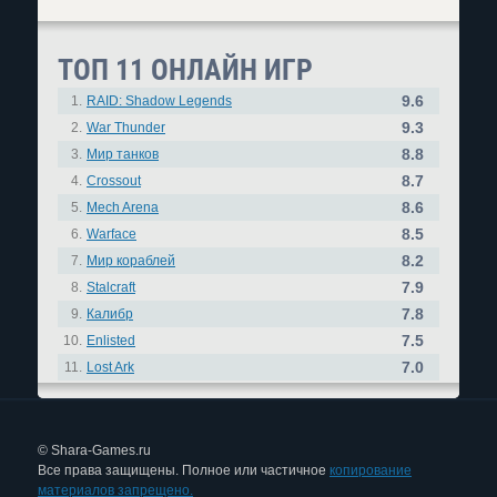
ТОП 11 ОНЛАЙН ИГР
9.6
1.
RAID: Shadow Legends
9.3
2.
War Thunder
8.8
3.
Мир танков
8.7
4.
Crossout
8.6
5.
Mech Arena
8.5
6.
Warface
8.2
7.
Мир кораблей
7.9
8.
Stalcraft
7.8
9.
Калибр
7.5
10.
Enlisted
7.0
11.
Lost Ark
© Shara-Games.ru
Все права защищены. Полное или частичное
копирование
материалов запрещено.