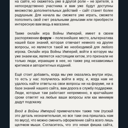
на сайте, но окажетесь уже в другой роли – не зрителя, а
непосредственно участника и вам уже будут доступны
множество дополнительных действий – сайт станет более
радушным. Для начала вы сможете уже играть, сможете
пополнить свой счет реальными деньгами или приобрести
интересную вам вещь в магазине.
Также онлайн игра Войны Империй, имеет в своем
распоряжении
форум
– полезнейшее место, альтернатива
нашей базе знаний, которая отвечает немного на другие
вопросы, но является такой же необходимой для любого
игрока. Онлайн игра Войны Империй, войти в которую мы
уже знаем как, является настоящим хитом, это признали не
только люди, играющие в нее, но также ряд независимых
критиков и авторитетных изданий.
Ещё стоит добавить, когда мы уже оказались внутри игры,
то есть у нас получилось войти в игру, и, когда нам не
удалось найти ответы на свои вопросы ни на форуме, ни в
базе знаний нашего сайта, вам дорога в службу поддержки.
Люди, которые там работают непременно, в кратчайшие
сроки ответят на любые ваши вопросы или как минимум
дадут подсказку.
Вход в Войны Империй
примечателен также тем (пускай
это деталь незначительная, но все таки она пришлась нам
по вкусу), что можно сменить оформление сайта всего лишь
щелчком мыши. Согласитесь, что это некая фишка сайта,