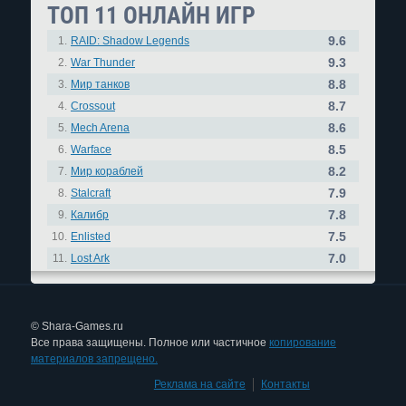
ТОП 11 ОНЛАЙН ИГР
9.6
1.
RAID: Shadow Legends
9.3
2.
War Thunder
8.8
3.
Мир танков
8.7
4.
Crossout
8.6
5.
Mech Arena
8.5
6.
Warface
8.2
7.
Мир кораблей
7.9
8.
Stalcraft
7.8
9.
Калибр
7.5
10.
Enlisted
7.0
11.
Lost Ark
© Shara-Games.ru
Все права защищены. Полное или частичное
копирование
материалов запрещено.
Реклама на сайте
|
Контакты