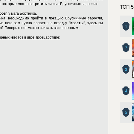
ы, которые можно встретить лишь в Брусничных зарослях.
ТОП 5
ров"
у мага Бортника.
ника, необходимо пройти в локацию
Брусничные заросли
,
 из него вам нужно попасть на вкладку
"Квесты"
, здесь вы
1
её. Теперь квест можно считать выполненным.
лярных
квестов в игре Троецарствие
:
2
3
4
5