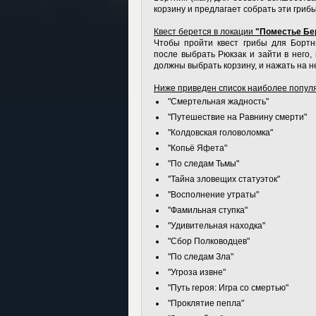
корзину и предлагает собрать эти гриб
Квест берется в локации
"Поместье Бе
Чтобы пройти квест грибы для Борт
после выбрать Рюкзак и зайти в него,
должны выбрать корзину, и нажать на н
Ниже приведен список наиболее попу
"Смертельная жадность"
"Путешествие на Равнину смерти"
"Колдовская головоломка"
"Копьё Яфета"
"По следам Тьмы"
"Тайна зловещих статуэток"
"Восполнение утраты"
"Фамильная ступка"
"Удивительная находка"
"Сбор Полководцев"
"По следам Зла"
"Угроза извне"
"Путь героя: Игра со смертью"
"Проклятие пепла"