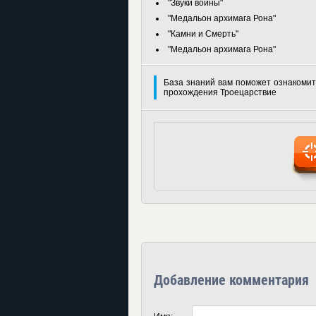
"Звуки войны"
"Медальон архимага Рона"
"Камни и Смерть"
"Медальон архимага Рона"
База знаний вам поможет ознакомит
прохождения Троецарствие
Добавление комментария