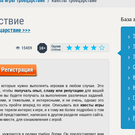
за игры Троецарствие
Квесты Троецарствие
ствие
База 
царствие >>>
15459
18+
Регистрация
 которые нужно выполнять игрокам в любом случае. Это
о, чтобы
получать опыт, славу или репутацию
для вашей
ие вы будете получать за выполнение различных заданий.
ими, и тяжелыми, и интересными, и не очень, однако это
ость пройти вперед по игре. Описывать все
квесты игры
е теряли интерес к игре, и к тому же более подробно о том
ой представляют, написано в другом разделе нашего сайта.
 квесте, для ознакомления с игрой.
а, нуждается в редких грибах Лорки. Он предоставляет вам