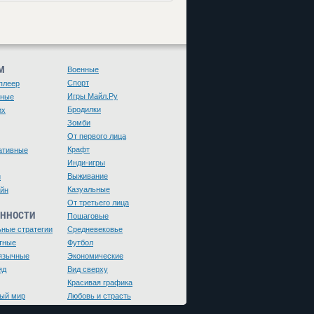
М
Военные
Спорт
плеер
Игры Майл.Ру
чные
Бродилки
их
Зомби
От первого лица
Крафт
ативные
Инди-игры
Выживание
и
Казуальные
йн
От третьего лица
ЕННОСТИ
Пошаговые
ьные стратегии
Средневековье
тные
Футбол
язычные
Экономические
яд
Вид сверху
Красивая графика
ый мир
Любовь и страсть