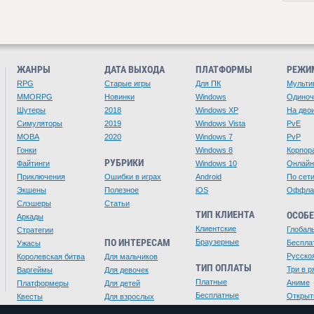
ЖАНРЫ
ДАТА ВЫХОДА
ПЛАТФОРМЫ
РЕЖИ
RPG
Старые игры
Для ПК
Мульти
MMORPG
Новинки
Windows
Одино
Шутеры
2018
Windows XP
На дво
Симуляторы
2019
Windows Vista
PvE
MOBA
2020
Windows 7
PvP
Гонки
Windows 8
Корпор
РУБРИКИ
Файтинги
Windows 10
Онлайн
Приключения
Ошибки в играх
Android
По сет
Экшены
Полезное
iOS
Оффла
Слэшеры
Статьи
ТИП КЛИЕНТА
ОСОБ
Аркады
Клиентские
Глобал
Стратегии
ПО ИНТЕРЕСАМ
Браузерные
Беспла
Ужасы
Русско
Королевская битва
Для мальчиков
ТИП ОПЛАТЫ
Три в р
Варгеймы
Для девочек
Платные
Аниме
Платформеры
Для детей
Бесплатные
Открыт
Квесты
Для взрослых