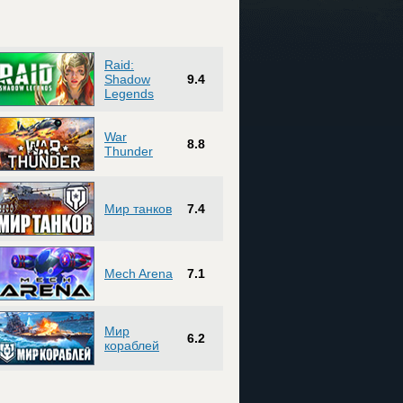
Raid:
Shadow
9.4
Legends
War
8.8
Thunder
Мир танков
7.4
Mech Arena
7.1
Мир
6.2
кораблей