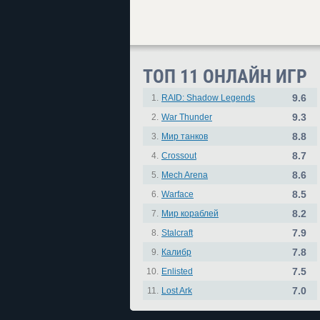
ТОП 11 ОНЛАЙН ИГР
9.6
1.
RAID: Shadow Legends
9.3
2.
War Thunder
8.8
3.
Мир танков
8.7
4.
Crossout
8.6
5.
Mech Arena
8.5
6.
Warface
8.2
7.
Мир кораблей
7.9
8.
Stalcraft
7.8
9.
Калибр
7.5
10.
Enlisted
7.0
11.
Lost Ark