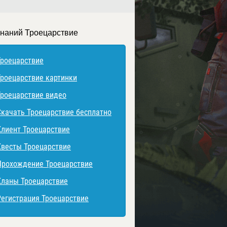
знаний Троецарствие
Троецарствие
Троецарствие картинки
Троецарствие видео
Скачать Троецарствие бесплатно
Клиент Троецарствие
Квесты Троецарствие
Прохождение Троецарствие
Кланы Троецарствие
Регистрация Троецарствие