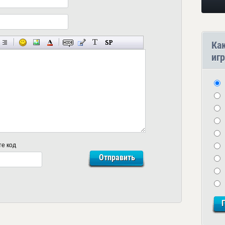
Ка
игр
те код