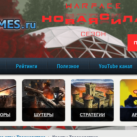
игры онлайн бе
Рейтинги
Полезное
YouTube канал
ТОРЫ
ШУТЕРЫ
СТРАТЕГИИ
А