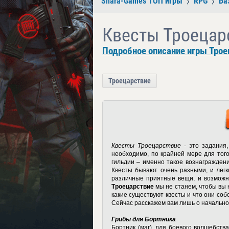
Shara-Games ТОП игры
RPG
Ба
Квесты Троецар
Подробное описание игры Трое
Троецарствие
Квесты Троецарствие
- это задания,
необходимо, по крайней мере для тог
гильдии – именно такое вознагражден
Квесты бывают очень разными, и легк
различные приятные вещи, и возможн
Троецарствие
мы не станем, чтобы вы н
какие существуют квесты и что они соб
Сейчас расскажем вам лишь о начальном
Грибы для Бортника
Бортник (маг), для боевого волшебств