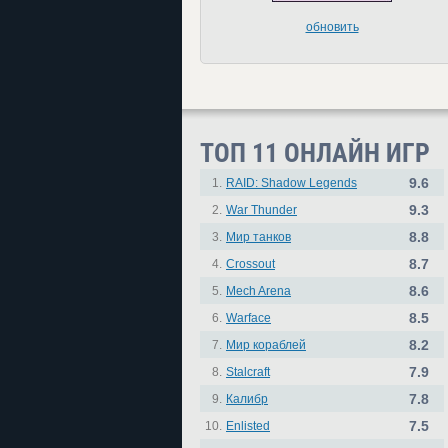
обновить
ТОП 11 ОНЛАЙН ИГР
9.6
1.
RAID: Shadow Legends
9.3
2.
War Thunder
8.8
3.
Мир танков
8.7
4.
Crossout
8.6
5.
Mech Arena
8.5
6.
Warface
8.2
7.
Мир кораблей
7.9
8.
Stalcraft
7.8
9.
Калибр
7.5
10.
Enlisted