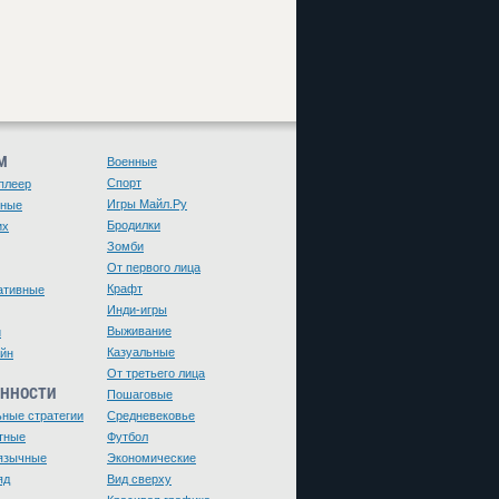
М
Военные
Спорт
плеер
Игры Майл.Ру
чные
Бродилки
их
Зомби
От первого лица
Крафт
ативные
Инди-игры
Выживание
и
Казуальные
йн
От третьего лица
ЕННОСТИ
Пошаговые
ьные стратегии
Средневековье
тные
Футбол
язычные
Экономические
яд
Вид сверху