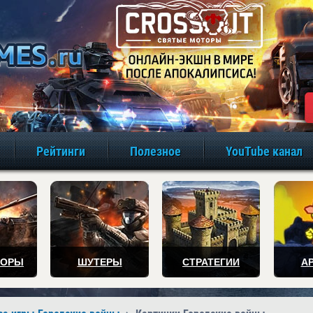
игры онлайн бе
Рейтинги
Полезное
YouTube канал
ТОРЫ
ШУТЕРЫ
СТРАТЕГИИ
А