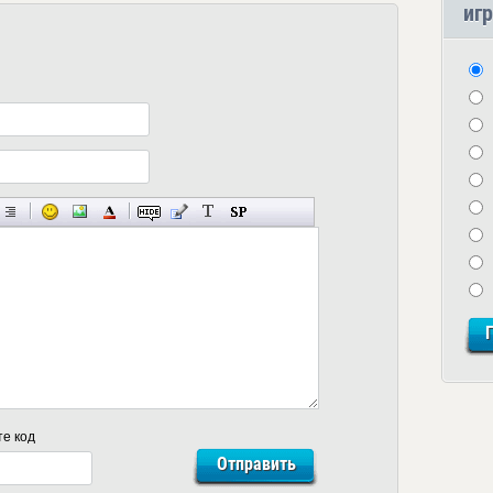
игр
те код