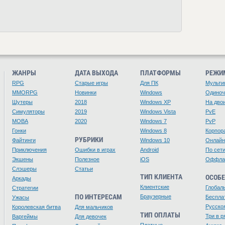
ЖАНРЫ
ДАТА ВЫХОДА
ПЛАТФОРМЫ
РЕЖИ
RPG
Старые игры
Для ПК
Мульти
MMORPG
Новинки
Windows
Одино
Шутеры
2018
Windows XP
На дво
Симуляторы
2019
Windows Vista
PvE
MOBA
2020
Windows 7
PvP
Гонки
Windows 8
Корпор
РУБРИКИ
Файтинги
Windows 10
Онлайн
Приключения
Ошибки в играх
Android
По сет
Экшены
Полезное
iOS
Оффла
Слэшеры
Статьи
ТИП КЛИЕНТА
ОСОБ
Аркады
Клиентские
Глобал
Стратегии
ПО ИНТЕРЕСАМ
Браузерные
Беспла
Ужасы
Русско
Королевская битва
Для мальчиков
ТИП ОПЛАТЫ
Три в р
Варгеймы
Для девочек