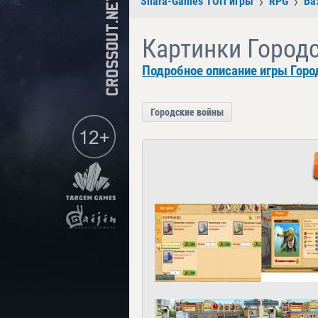
Shara-Games ТОП игры
RPG
Ба
Картинки Город
Подробное описание игры Горо
Городские войны