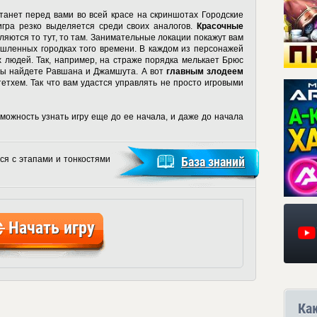
танет перед вами во всей красе на
скриншотах Городские
гра резко выделяется среди своих аналогов.
Красочные
яются то тут, то там. Занимательные локации покажут вам
шленных городках того времени. В каждом из персонажей
 людей. Так, например, на страже порядка мелькает Брюс
 вы найдете Равшана и Джамшута. А вот
главным злодеем
етхем. Так что вам удастся управлять не просто игровыми
можность узнать игру еще до ее начала, и даже до начала
ся с этапами и тонкостями
База знаний
Начать игру
Ка