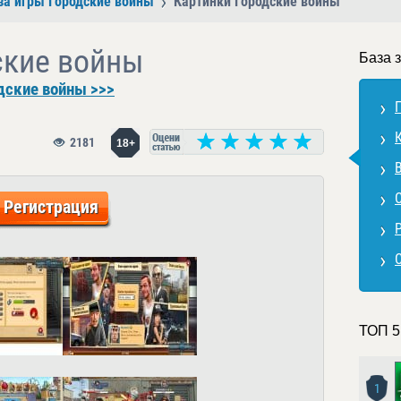
за игры Городские войны
Картинки Городские войны
ские войны
База 
дские войны >>>
2181
18+
Регистрация
ТОП 5
1