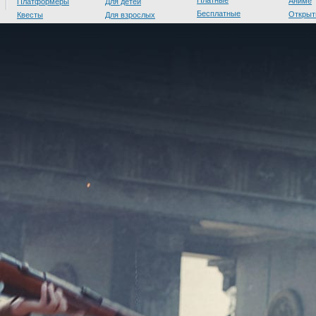
Платные
Аниме
Платформеры
Для детей
Бесплатные
Открыт
Квесты
Для взрослых