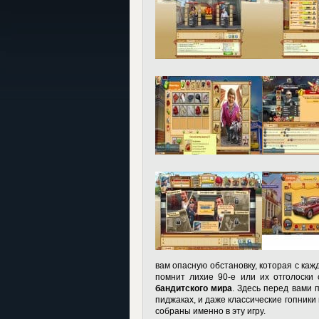
вам опасную обстановку, которая с каж
помнит лихие 90-е или их отголоски 
бандитского мира
. Здесь перед вами 
пиджаках, и даже классические гопники
собраны именно в эту игру.