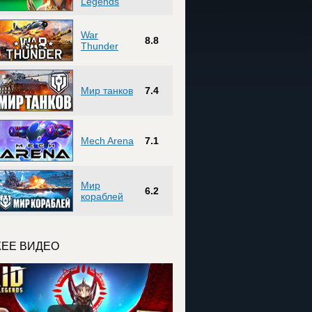
Legends
War
8.8
Thunder
Мир танков
7.4
Mech Arena
7.1
Мир
6.2
кораблей
ЕЕ ВИДЕО