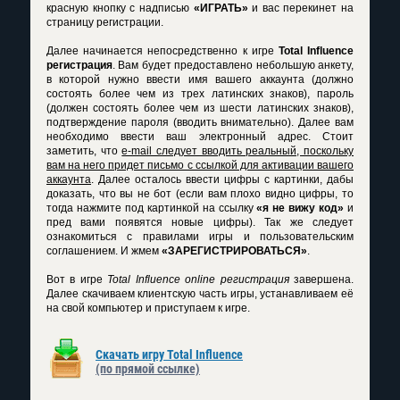
красную кнопку с надписью
«ИГРАТЬ»
и вас перекинет на
страницу регистрации.
Далее начинается непосредственно к игре
Total Influence
регистрация
. Вам будет предоставлено небольшую анкету,
в которой нужно ввести имя вашего аккаунта (должно
состоять более чем из трех латинских знаков), пароль
(должен состоять более чем из шести латинских знаков),
подтверждение пароля (вводить внимательно). Далее вам
необходимо ввести ваш электронный адрес. Стоит
заметить, что
e-mail следует вводить реальный, поскольку
вам на него придет письмо с ссылкой для активации вашего
аккаунта
. Далее осталось ввести цифры с картинки, дабы
доказать, что вы не бот (если вам плохо видно цифры, то
тогда нажмите под картинкой на ссылку
«я не вижу код»
и
пред вами появятся новые цифры). Так же следует
ознакомиться с правилами игры и пользовательским
соглашением. И жмем
«ЗАРЕГИСТРИРОВАТЬСЯ»
.
Вот в игре
Total Influence online регистрация
завершена.
Далее скачиваем клиентскую часть игры, устанавливаем её
на свой компьютер и приступаем к игре.
Скачать игру Total Influence
(по прямой ссылке)