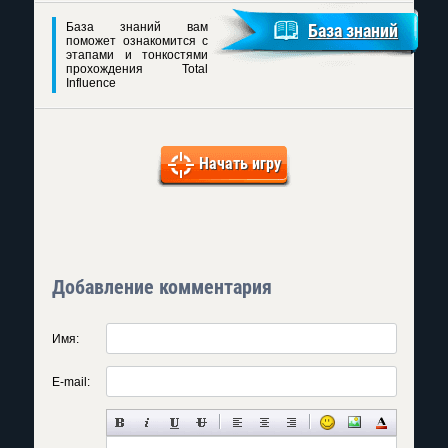
База знаний вам
База знаний
поможет ознакомится с
этапами и тонкостями
прохождения Total
Influence
Начать игру
Добавление комментария
Имя:
E-mail: