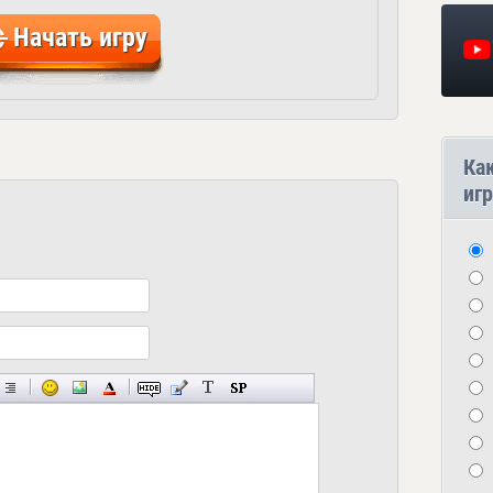
Начать игру
Ка
игр