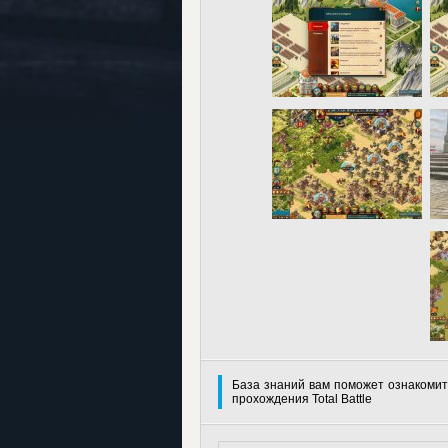
База знаний вам поможет ознакомит
прохождения Total Battle