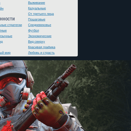
Выживание
и
Казуальные
йн
От третьего лица
ЕННОСТИ
Пошаговые
ьные стратегии
Средневековье
тные
Футбол
язычные
Экономические
яд
Вид сверху
Красивая графика
ый мир
Любовь и страсть