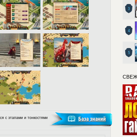
3
4
5
СВЕЖ
ся с этапами и тонкостями
База знаний