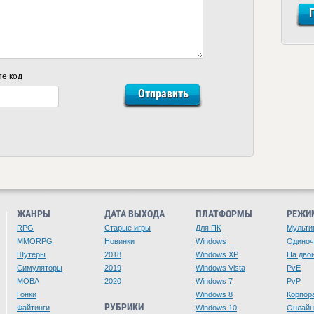
те код
ЖАНРЫ
ДАТА ВЫХОДА
ПЛАТФОРМЫ
РЕЖИ
RPG
Старые игры
Для ПК
Мульти
MMORPG
Новинки
Windows
Одино
Шутеры
2018
Windows XP
На дво
Симуляторы
2019
Windows Vista
PvE
MOBA
2020
Windows 7
PvP
Гонки
Windows 8
Корпор
РУБРИКИ
Файтинги
Windows 10
Онлайн