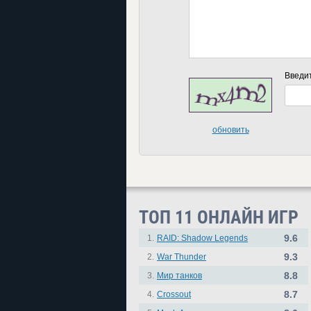
Введи
обновить
ТОП 11 ОНЛАЙН ИГР
9.6
1.
RAID: Shadow Legends
9.3
2.
War Thunder
8.8
3.
Мир танков
8.7
4.
Crossout