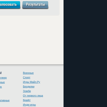
М
Военные
Спорт
плеер
Игры Майл.Ру
чные
Бродилки
их
Зомби
От первого лица
Крафт
ативные
Инди-игры