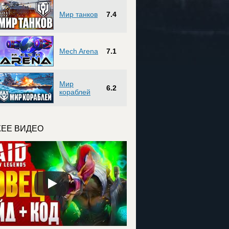
Мир танков
7.4
Mech Arena
7.1
Мир
6.2
кораблей
ЕЕ ВИДЕО