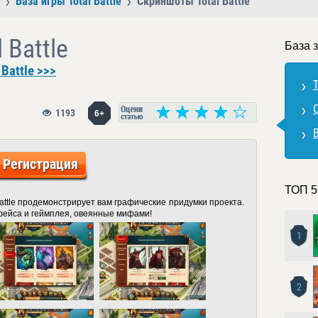
База игры Total Battle
Скриншоты Total Battle
 Battle
База з
Battle >>>
T
1193
6+
В
Регистрация
ТОП 5
Battle продемонстрирует вам графические придумки проекта.
фейса и геймплея, овеянные мифами!
1
2