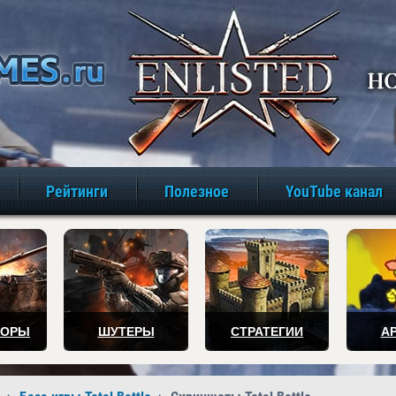
игры онлайн бе
Рейтинги
Полезное
YouTube канал
ТОРЫ
ШУТЕРЫ
СТРАТЕГИИ
А