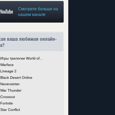
Смотрите больше на
нашем канале
кая ваша любимая онлайн-
а?
Игры трилогии World of...
Warface
Lineage 2
Black Desert Online
Neverwinter
War Thunder
Crossout
Fortnite
Star Conflict