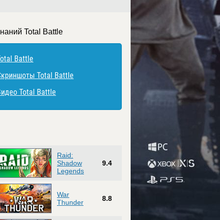
наний Total Battle
otal Battle
Скриншоты Total Battle
идео Total Battle
Raid:
Shadow
9.4
Legends
War
8.8
Thunder