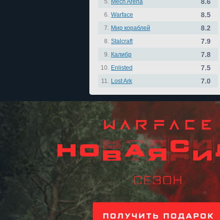
8.6
5.
Mech Arena
8.5
6.
Warface
8.2
7.
Мир кораблей
7.9
8.
Stalcraft
7.8
9.
Калибр
7.5
10.
Enlisted
7.0
11.
Lost Ark