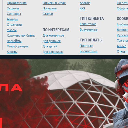
Приключения
Ошибки в играх
Android
По сет
Экшены
Полезное
iOS
Оффла
Слэшеры
Статьи
ТИП КЛИЕНТА
ОСОБ
Аркады
Клиентские
Глобал
Стратегии
ПО ИНТЕРЕСАМ
Браузерные
Беспла
Ужасы
Русско
Королевская битва
Для мальчиков
ТИП ОПЛАТЫ
Три в р
Варгеймы
Для девочек
Платные
Аниме
Платформеры
Для детей
Бесплатные
Открыт
Квесты
Для взрослых