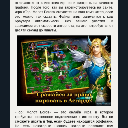
отличаются от клиентских игр, если смотреть на качество
графики. После того, как вы зарегистрируетесь на сайте,
игра «Тор: Молот Богов» скачается на ваш компьютер, если
это можно так сказать. Файлы игры загрузятся к кэш
браузера автоматически, без вашего участия. В
зависимости от скорости интернета, на это потребуется от
десяти секунд до минуты.
«Тор: Молот Богов» — это онлайн игра, в которое
требуется постоянное подключение к интернету.
Вы не
сможете играть в Тор, если будете находится оффлайн.
Но есть некоторые нюансы, которые позволят вам