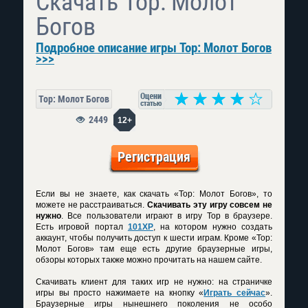
Скачать Тор: Молот
Богов
Подробное описание игры Тор: Молот Богов
>>>
Тор: Молот Богов
2449
12+
Регистрация
Если вы не знаете, как скачать «Тор: Молот Богов», то
можете не расстраиваться.
Скачивать эту игру совсем не
нужно
. Все пользователи играют в игру Тор в браузере.
Есть игровой портал
101XP
, на котором нужно создать
аккаунт, чтобы получить доступ к шести играм. Кроме «Тор:
Молот Богов» там еще есть другие браузерные игры,
обзоры которых также можно прочитать на нашем сайте.
Скачивать клиент для таких игр не нужно: на страничке
игры вы просто нажимаете на кнопку «
Играть сейчас
».
Браузерные игры нынешнего поколения не особо