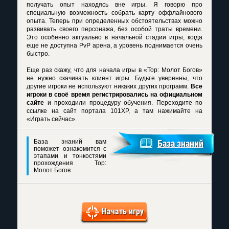
получать опыт находясь вне игры. Я говорю про
специальную возможность собрать карту оффлайнового
опыта. Теперь при определенных обстоятельствах можно
развивать своего персонажа, без особой траты времени.
Это особенно актуально в начальной стадии игры, когда
еще не доступна PvP арена, а уровень поднимается очень
быстро.
Еще раз скажу, что для начала игры в «Тор: Молот Богов»
не нужно скачивать клиент игры. Будьте уверенны, что
другие игроки не используют никаких других программ.
Все
игроки в своё время регистрировались на официальном
сайте
и проходили процедуру обучения. Переходите по
ссылке на сайт портала 101XP, а там нажимайте на
«Играть сейчас».
База знаний вам
База знаний
поможет ознакомится с
этапами и тонкостями
прохождения Тор:
Молот Богов
Начать игру