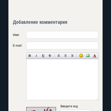
Добавление комментария
Имя:
E-mail:
Введите код