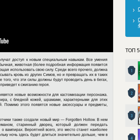
ТОП 5
олучат доступ к новым специальным навыкам. Все умения
обычная, животная (более подробная информация появится
ющая использовать свою силу. Среди всего прочего, должна
1
сывать кровь из других Симов, но и превращать их в таких
е того, что эти силы должны будут проводить день в бегах,
 приведет к сжиганию героя.
2
оявятся новые возможности для кастомизации персонажа.
пира, с бледной кожей, шрамами, характерными для этих
й. Помимо этого появятся новые аксессуары и предметы,
3
тчики также создали новый мир — Forgotten Hollow. В нем
маном, старинный дворец, который должен передать
о вампирах. Вероятней всего, это место станет наиболее
льку ночь здесь будет длиться значительно дольше, чем в
4