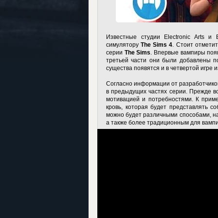
Известные студии Electronic Arts 
симулятору
The Sims 4
. Стоит отмети
серии
The Sims
. Впервые вампиры поя
третьей части они были добавлены 
существа появятся и в четвертой игре и
Согласно информации от разработчиков
в предыдущих частях серии. Прежде вс
мотивацией и потребностями. К приме
кровь, которая будет представлять с
можно будет различными способами, н
а также более традиционным для вампир