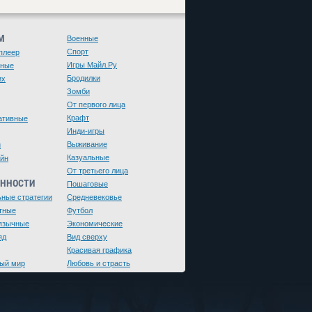
М
Военные
Спорт
плеер
Игры Майл.Ру
чные
Бродилки
их
Зомби
От первого лица
Крафт
ативные
Инди-игры
Выживание
и
Казуальные
йн
От третьего лица
ЕННОСТИ
Пошаговые
ьные стратегии
Средневековье
тные
Футбол
язычные
Экономические
яд
Вид сверху
Красивая графика
ый мир
Любовь и страсть