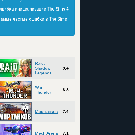
Ошибка инициализации The Sims 4
Самые частые ошибки в The Sims
4
Raid:
Shadow
9.4
Legends
War
8.8
Thunder
Мир танков
7.4
Mech Arena
7.1