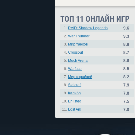
ТОП 11 ОНЛАЙН ИГР
9.6
1.
RAID: Shadow Legends
9.3
2.
War Thunder
8.8
3.
Мир танков
8.7
4.
Crossout
8.6
5.
Mech Arena
8.5
6.
Warface
8.2
7.
Мир кораблей
7.9
8.
Stalcraft
7.8
9.
Калибр
7.5
10.
Enlisted
7.0
11.
Lost Ark