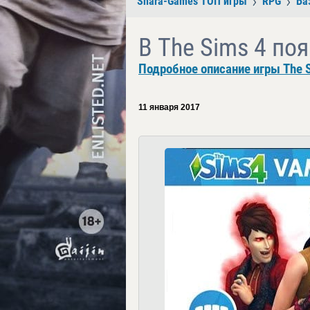
Shara-Games ТОП игры
RPG
Ба
В The Sims 4 по
Подробное описание игры The S
11 января 2017