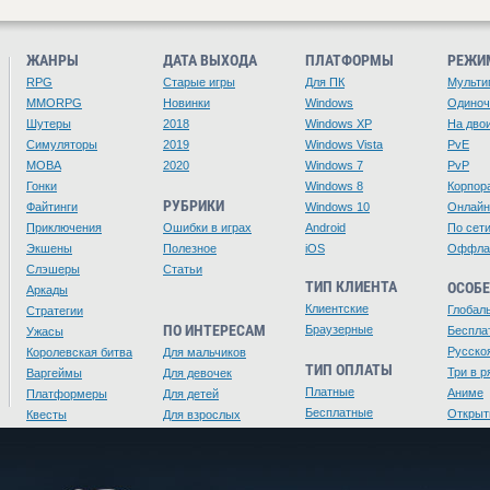
ЖАНРЫ
ДАТА ВЫХОДА
ПЛАТФОРМЫ
РЕЖИ
RPG
Старые игры
Для ПК
Мульти
MMORPG
Новинки
Windows
Одино
Шутеры
2018
Windows XP
На дво
Симуляторы
2019
Windows Vista
PvE
MOBA
2020
Windows 7
PvP
Гонки
Windows 8
Корпор
РУБРИКИ
Файтинги
Windows 10
Онлайн
Приключения
Ошибки в играх
Android
По сет
Экшены
Полезное
iOS
Оффла
Слэшеры
Статьи
ТИП КЛИЕНТА
ОСОБ
Аркады
Клиентские
Глобал
Стратегии
ПО ИНТЕРЕСАМ
Браузерные
Беспла
Ужасы
Русско
Королевская битва
Для мальчиков
ТИП ОПЛАТЫ
Три в р
Варгеймы
Для девочек
Платные
Аниме
Платформеры
Для детей
Бесплатные
Открыт
Квесты
Для взрослых