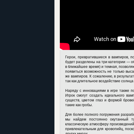
Герои, превратившиеся в вампиров, п
будет разделены на три категории — 
в ближайшее время) и темная, позволя
появиться возможность не только выса
же вампиров. К сожалению, в результат
так как длительное воздействие солнца
Наряду с инновациями в игре также п
Игрок смогут создать идеального вам
существ, цветом глаз и формой брове
такие как гробы.
Для более полного погружения разрабо
мы найдем постоянно окутанный ту
классическую атмосферу произведений 
привлекательным для кровопийц, поско
других мирах.