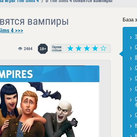
за игры The Sims 4
В The Sims 4 появятся вампиры
явятся вампиры
База 
ims 4 >>>
2464
18+
С