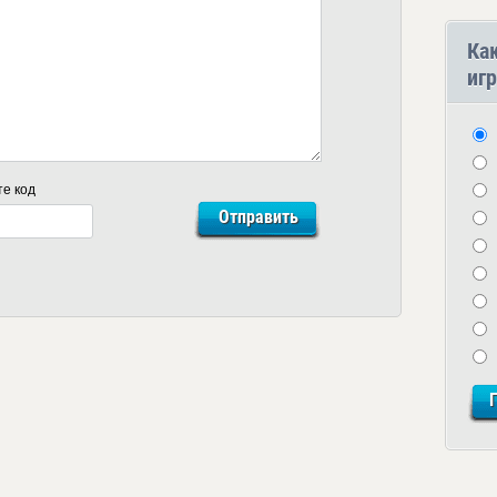
Ка
игр
те код