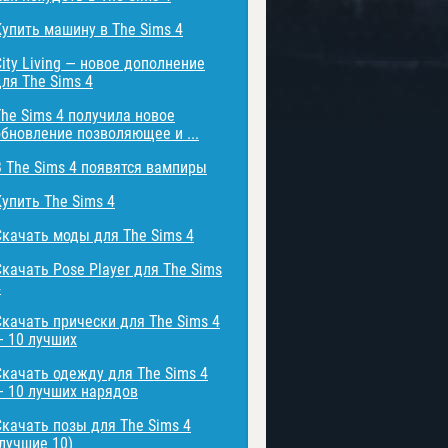
Купить машину в The Sims 4
City Living — новое дополнение
для The Sims 4
The Sims 4 получила новое
обновление позволяющее и ...
В The Sims 4 появятся вампиры
Купить The Sims 4
Скачать моды для The Sims 4
Скачать Pose Player для The Sims
4
Скачать прически для The Sims 4
— 10 лучших
Скачать одежду для The Sims 4
— 10 лучших нарядов
Скачать позы для The Sims 4
(лучшие 10)