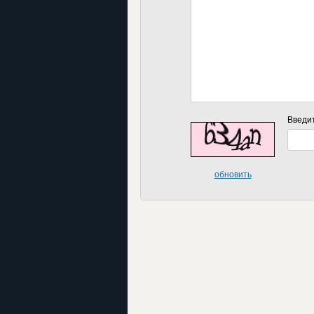
Введи
обновить