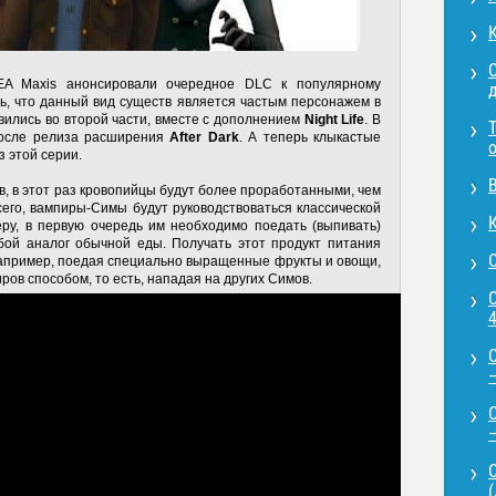
и EA Maxis анонсировали очередное DLC к популярному
ть, что данный вид существ является частым персонажем в
вились во второй части, вместе с дополнением
Night Life
. В
после релиза расширения
After Dark
. А теперь клыкастые
з этой серии.
, в этот раз кровопийцы будут более проработанными, чем
его, вампиры-Симы будут руководствоваться классической
ру, в первую очередь им необходимо поедать (выпивать)
обой аналог обычной еды. Получать этот продукт питания
апример, поедая специально выращенные фрукты и овощи,
ов способом, то есть, нападая на других Симов.