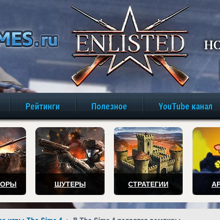
игры онлайн бе
Рейтинги
Полезное
YouTube канал
ТОРЫ
ШУТЕРЫ
СТРАТЕГИИ
А