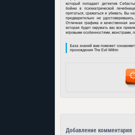
который попадает детектив Себасть
бойню в психиатрической лечебниц
прятаться, сражаться и убивать. Вы на
предварительно не удостоверившись,
Отличная графика и качественная ан
которая будет окружать вас все прикл
игровыми особенностями, монстрами, л
База знаний вам поможет ознакомит
прохождения The Evil Within
Добавление комментария