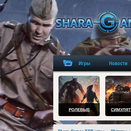
Игры
Новости
РОЛЕВЫЕ
СИМУЛЯ