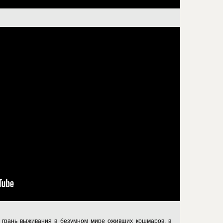
на грань выживания в безумном мире оживших кошмаров, в