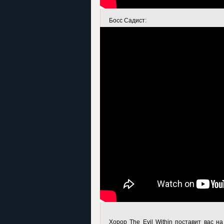
Босс Садист:
Хорор The Evil Within поставит вас 