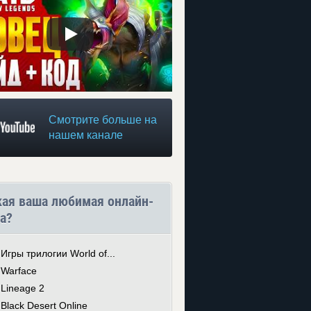
Смотрите больше на
нашем канале
кая ваша любимая онлайн-
а?
Игры трилогии World of...
Warface
Lineage 2
Black Desert Online