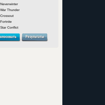
Neverwinter
War Thunder
Crossout
Fortnite
Star Conflict