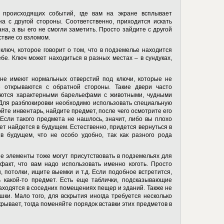
 происходящих событий, где вам на экране всплывает
на с другой стороны. Соответственно, приходится искать
ана, а вы его не смогли заметить. Просто зайдите с другой
ствие со взломом.
люч, которое говорит о том, что в подземелье находится
ебе. Ключ может находиться в разных местах – в сундуках,
не имеют нормальных отверстий под ключи, которые не
 открываются с обратной стороны. Такие двери часто
аются характерными барельефами с животными, чудными
Для разблокировки необходимо использовать специальную
ойте инвентарь, найдите предмет, после чего осмотрите его
Если такого предмета не нашлось, значит, либо вы плохо
ет найдется в будущем. Естественно, придется вернуться в
в будущем, что не особо удобно, так как разного рода
е элементы тоже могут присутствовать в подземельях для
факт, что вам надо использовать именно коготь. Просто
 потолки, ищите выемки и т.д. Если подобное встретится,
ь какой-то предмет. Есть еще таблички, подсказывающие
аходятся в соседних помещениях пещер и зданий. Также не
ушки. Мало того, для вскрытия иногда требуется несколько
крывает, тогда поменяйте порядок вставки этих предметов в