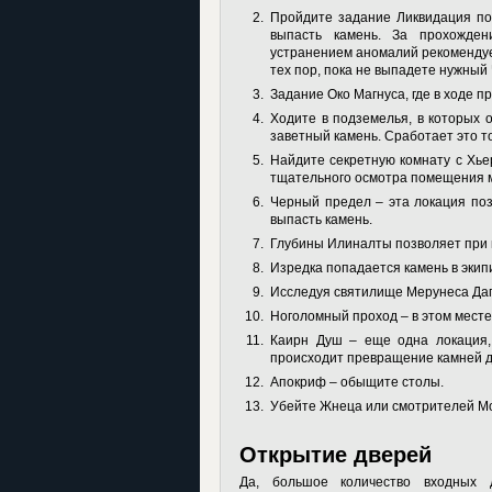
Пройдите задание Ликвидация по
выпасть камень. За прохожден
устранением аномалий рекомендует
тех пор, пока не выпадете нужный
Задание Око Магнуса, где в ходе п
Ходите в подземелья, в которых 
заветный камень. Сработает это то
Найдите секретную комнату с Хье
тщательного осмотра помещения м
Черный предел – эта локация поз
выпасть камень.
Глубины Илиналты позволяет при 
Изредка попадается камень в экип
Исследуя святилище Мерунеса Даго
Ноголомный проход – в этом месте
Каирн Душ – еще одна локация, 
происходит превращение камней 
Апокриф – обыщите столы.
Убейте Жнеца или смотрителей Мо
Открытие дверей
Да, большое количество входных 