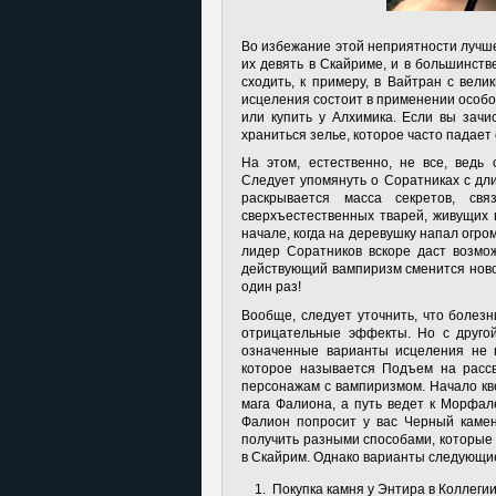
Во избежание этой неприятности лучше
их девять в Скайриме, и в большинств
сходить, к примеру, в Вайтран с вели
исцеления состоит в применении особог
или купить у Алхимика. Если вы зачи
храниться зелье, которое часто падает 
На этом, естественно, не все, ведь
Следует упомянуть о Соратниках с дли
раскрывается масса секретов, св
сверхъестественных тварей, живущих в
начале, когда на деревушку напал огро
лидер Соратников вскоре даст возмож
действующий вампиризм сменится ново
один раз!
Вообще, следует уточнить, что болезн
отрицательные эффекты. Но с друго
означенные варианты исцеления не п
которое называется Подъем на рассв
персонажам с вампиризмом. Начало кве
мага Фалиона, а путь ведет к Морфал
Фалион попросит у вас Черный каме
получить разными способами, которые 
в Скайрим. Однако варианты следующи
Покупка камня у Энтира в Коллеги