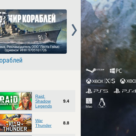
Next
ораблей
Crossout
Raid:
Shadow
9.4
Legends
War
8.8
Thunder