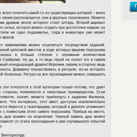
 всего посетить какой-то из существующих алтарей – всего
е своем располагаются они в крупных поселениях. Можете
ким древом, возле которого стоит алтарь. Второй вариант
о зелья, которое можно создать при достаточно навыке, ну
стили не одно подземелье, тогда в инвентаре уже может
с врагов.
 от вампиризма можно исцелиться посредством заданий.
нной цепочкой квестов, в ходе которых вашему персонажу
язанных в больше степени с огромным количеством
 Скайриме. Ну да, а то ведь герой не понял это в самом
мный огнедышащий дракон! Впрочем, лирику в сторону, ведь
ность Довакину поучаствовать в ритуале, из-за которого
й болезнью. Ритуал за все прохождение можно совершить
и эти относятся к этой категории только потому, что дают
й стороны появляются и некоторые преимущества. Если
омогли, значит, можете прибегнуть к заданию Фалиона,
ете. Что интересно, этот квест доступен исключительно
ста берется у трактирщика, который в диалоге упоминает
е с поместьем этого самого персонажа. Прибыв на место,
нь душ взамен на исцеление. Черный камень душ можно
зависят от этапа прохождения и уже случившихся событий
е:
и Винтерхолда.