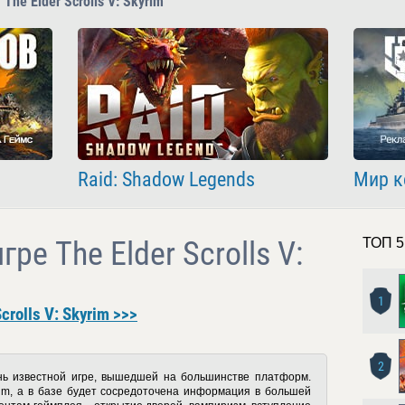
The Elder Scrolls V: Skyrim
Raid: Shadow Legends
Мир к
ре The Elder Scrolls V:
ТОП 5
1
rolls V: Skyrim >>>
2
нь известной игре, вышедшей на большинстве платформ.
im
, а в базе будет сосредоточена информация в большей