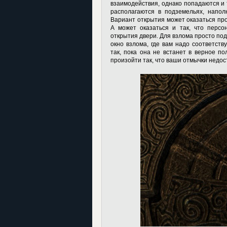
взаимодействия, однако попадаются и 
располагаются в подземельях, напол
Вариант открытия может оказаться про
А может оказаться и так, что персо
открытия двери. Для взлома просто по
окно взлома, где вам надо соответст
так, пока она не встанет в верное по
произойти так, что ваши отмычки недо