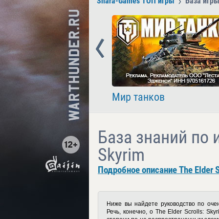
Shara-Games ТОП игры
База игры 
Prev
nder
Мир танков
База знаний по иг
Skyrim
Подробное описание The Elder Sc
Ниже вы найдете руководство по оче
Речь, конечно, о
The
Elder
Scrolls
:
Skyr