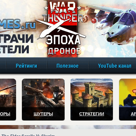
игры онлайн бе
Рейтинги
Полезное
YouTube канал
ТОРЫ
ШУТЕРЫ
СТРАТЕГИИ
А