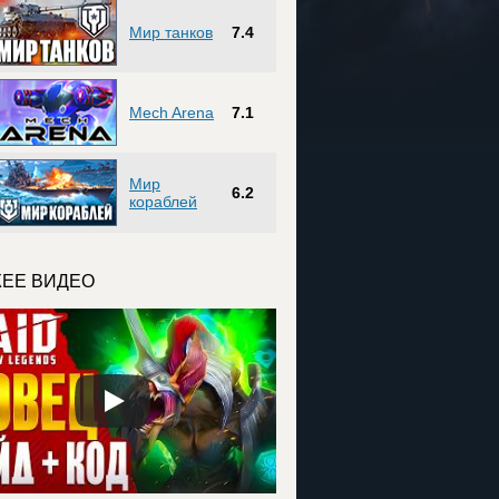
Мир танков
7.4
Mech Arena
7.1
Мир
6.2
кораблей
ЕЕ ВИДЕО