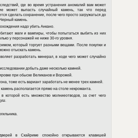
следствий, где во время устранения аномалий вам может
ие может выпасть случайный камень, так что перед
ся сделать сохранение, после чего просто загружаться до
 Черный камень.
рохождения надо убить Анкано.
обитают маги и вампиры, чтобы попытаться выбить из них
лько у персонажей не ниже 30-го уровня.
римом, который торгует разными вещами. После покупки и
ожно отыскать камень.
воляет разработать минерал, в ходе чего может случайно
исследовании добыть даже несколько камней.
ировке при обыске Великанов и Ворожей.
на, тоже есть вариант заработать не менее трех камней.
 камень располагается прямо на столе некроманта.
в которой есть множество молниеотводов, за счет чего
душ.
гильника.
дверей в Скайриме спокойно открываются клавишей