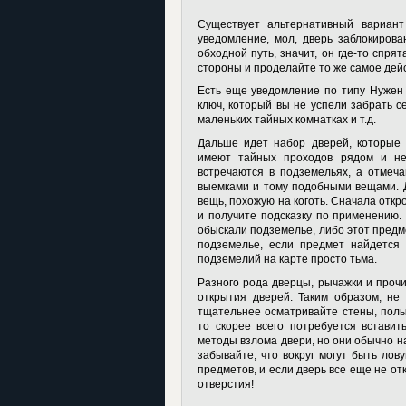
Существует альтернативный вариант
уведомление, мол, дверь заблокирова
обходной путь, значит, он где-то спрят
стороны и проделайте то же самое дей
Есть еще уведомление по типу Нужен к
ключ, который вы не успели забрать с
маленьких тайных комнатках и т.д.
Дальше идет набор дверей, которые 
имеют тайных проходов рядом и не
встречаются в подземельях, а отмеч
выемками и тому подобными вещами. 
вещь, похожую на коготь. Сначала откр
и получите подсказку по применению. 
обыскали подземелье, либо этот предм
подземелье, если предмет найдется 
подземелий на карте просто тьма.
Разного рода дверцы, рычажки и прочи
открытия дверей. Таким образом, не 
тщательнее осматривайте стены, полы,
то скорее всего потребуется вставит
методы взлома двери, но они обычно н
забывайте, что вокруг могут быть лов
предметов, и если дверь все еще не от
отверстия!