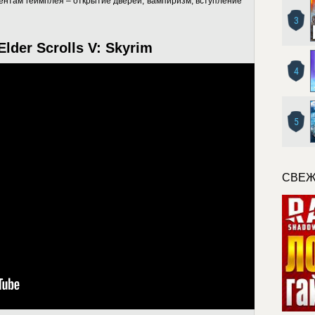
нтам геймплея – открытие дверей, вампиризм, вступление
3
lder Scrolls V: Skyrim
4
5
СВЕЖ