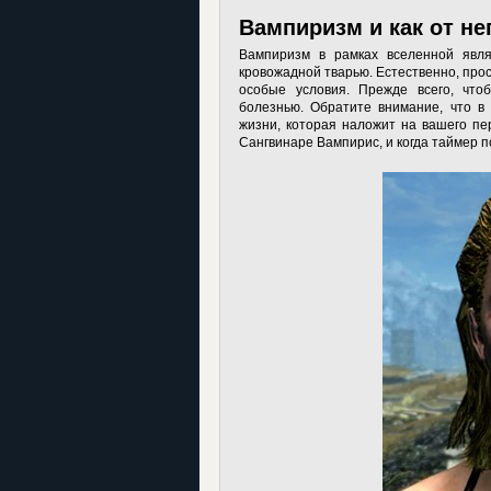
Вампиризм и как от не
Вампиризм в рамках вселенной явля
кровожадной тварью. Естественно, прост
особые условия. Прежде всего, что
болезнью. Обратите внимание, что в
жизни, которая наложит на вашего п
Сангвинаре Вампирис, и когда таймер по