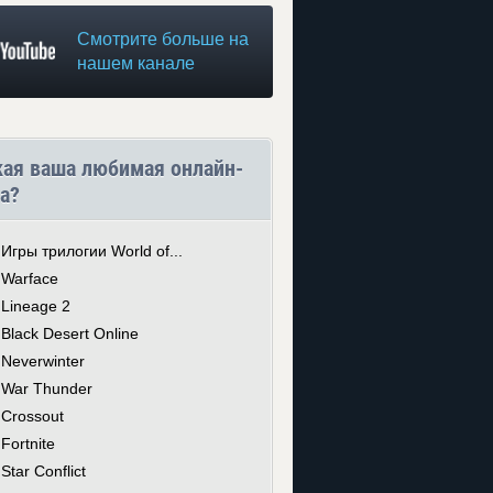
Смотрите больше на
нашем канале
кая ваша любимая онлайн-
а?
Игры трилогии World of...
Warface
Lineage 2
Black Desert Online
Neverwinter
War Thunder
Crossout
Fortnite
Star Conflict