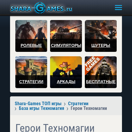
РОЛЕВЫЕ
СИМУЛЯТОРЫ
ШУТЕРЫ
СТРАТЕГИИ
АРКАДЫ
БЕСПЛАТНЫЕ
Shara-Games ТОП игры
Стратегии
База игры Техномагия
Герои Техномагии
Герои Техномагии