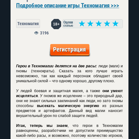
Подробное описание игры Техномагия >>>
Техномагия
18+
3196
Регистрация
Герои в Техномагии делятся на две расы:
люди (маги) и
гномы (технократы). Сказать за кого лучше играть
невозможно, так как каждый персонаж обладает своей
уникальной силой – что одному хорошо, другому плохо.
У людей боевая и защитная магия, а также
они умеют
исцеляться
. У гномов же исцеление – это природный дар,
они не знают сильных заклинаний как люди, но зато гномы
способны
высекать магическую энергию
из разных
предметов и артефактов. Данный вид магии наносит
внушительный урон по слабой защите людей.
Итак, теперь мы знаем
, что
герои в Техномагии
равноценны, разработчики не допустили преимущество
какой-либо расы, и возможно, поэтому количество игроков,