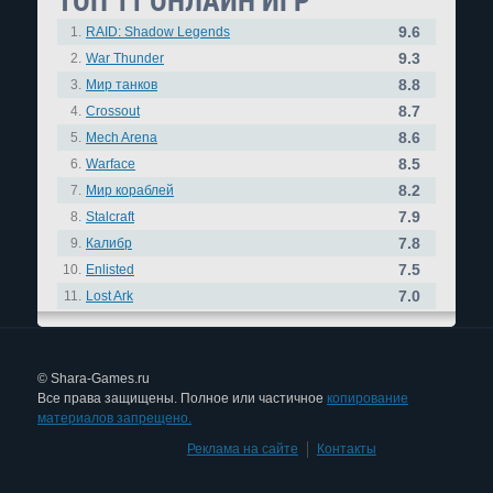
ТОП 11 ОНЛАЙН ИГР
9.6
1.
RAID: Shadow Legends
9.3
2.
War Thunder
8.8
3.
Мир танков
8.7
4.
Crossout
8.6
5.
Mech Arena
8.5
6.
Warface
8.2
7.
Мир кораблей
7.9
8.
Stalcraft
7.8
9.
Калибр
7.5
10.
Enlisted
7.0
11.
Lost Ark
© Shara-Games.ru
Все права защищены. Полное или частичное
копирование
материалов запрещено.
Реклама на сайте
|
Контакты