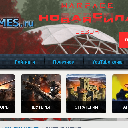
игры онлайн бе
Рейтинги
Полезное
YouTube канал
ТОРЫ
ШУТЕРЫ
СТРАТЕГИИ
А