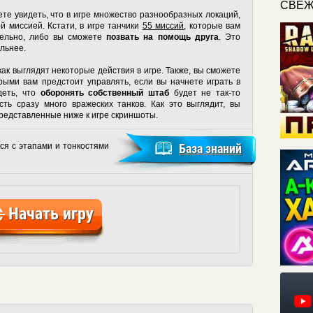
СВЕЖ
те увидеть, что в игре множество разнообразных локаций,
й миссией. Кстати, в игре танчики
55 миссий
, которые вам
тельно, либо вы сможете
позвать на помощь друга
. Это
льнее.
как выглядят некоторые действия в игре. Также, вы сможете
орыми вам предстоит управлять, если вы начнете играть в
деть, что
оборонять собственный штаб
будет не так-то
сть сразу много вражеских танков. Как это выглядит, вы
представленные ниже к игре скриншоты.
ся с этапами и тонкостями
База знаний
Начать игру