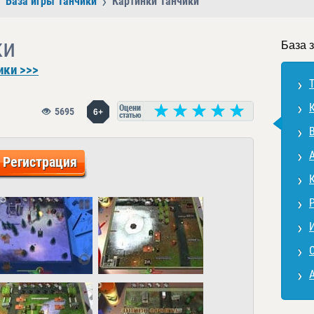
База игры Танчики
Картинки Танчики
ки
База 
ики >>>
5695
6+
Регистрация