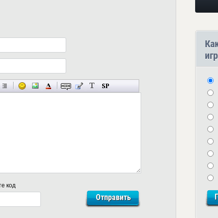
Ка
игр
те код