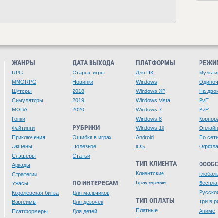
ЖАНРЫ
ДАТА ВЫХОДА
ПЛАТФОРМЫ
РЕЖИ
RPG
Старые игры
Для ПК
Мульти
MMORPG
Новинки
Windows
Одино
Шутеры
2018
Windows XP
На дво
Симуляторы
2019
Windows Vista
PvE
MOBA
2020
Windows 7
PvP
Гонки
Windows 8
Корпор
РУБРИКИ
Файтинги
Windows 10
Онлайн
Приключения
Ошибки в играх
Android
По сет
Экшены
Полезное
iOS
Оффла
Слэшеры
Статьи
ТИП КЛИЕНТА
ОСОБ
Аркады
Клиентские
Глобал
Стратегии
ПО ИНТЕРЕСАМ
Браузерные
Беспла
Ужасы
Русско
Королевская битва
Для мальчиков
ТИП ОПЛАТЫ
Три в р
Варгеймы
Для девочек
Платные
Аниме
Платформеры
Для детей