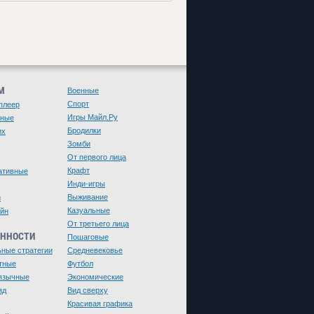
М
Военные
Спорт
плеер
Игры Майл.Ру
чные
Бродилки
их
Зомби
От первого лица
Крафт
ативные
Инди-игры
Выживание
и
Казуальные
йн
От третьего лица
ЕННОСТИ
Пошаговые
ьные стратегии
Средневековье
тные
Футбол
язычные
Экономические
яд
Вид сверху
Красивая графика