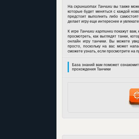
На
скриншотах Танчики
вы также може
которые будет меняться с каждой ново
предстоит выполнить либо самостоя
делает игру еще интереснее и увлекате
К игре
Танчики картинки
покажут вам, 
просмотреть, как выглядят танки, кот
онлайн игру танчики. Вы можете уви
просто, поскольку на вас может напа
сможете узнать, если просмотрите на 
База знаний вам поможет ознакомит
прохождения Танчики