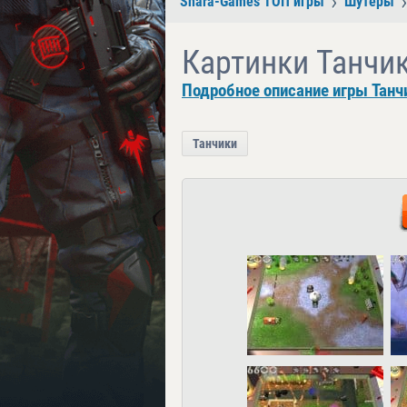
Shara-Games ТОП игры
Шутеры
Картинки Танчи
Подробное описание игры Танч
Танчики