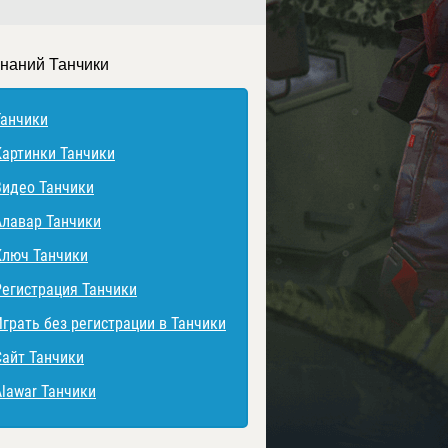
знаний Танчики
Танчики
Картинки Танчики
Видео Танчики
Алавар Танчики
Ключ Танчики
Регистрация Танчики
Играть без регистрации в Танчики
Сайт Танчики
Alawar Танчики