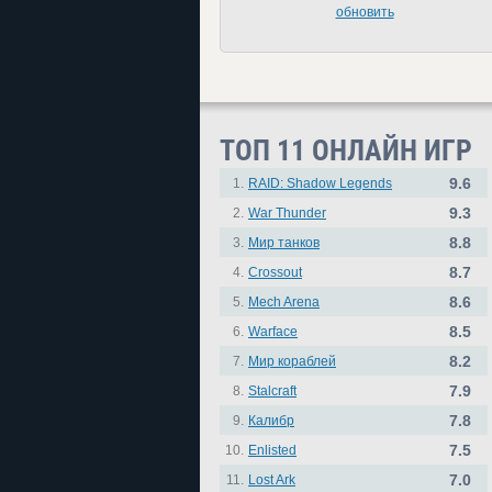
обновить
ТОП 11 ОНЛАЙН ИГР
9.6
1.
RAID: Shadow Legends
9.3
2.
War Thunder
8.8
3.
Мир танков
8.7
4.
Crossout
8.6
5.
Mech Arena
8.5
6.
Warface
8.2
7.
Мир кораблей
7.9
8.
Stalcraft
7.8
9.
Калибр
7.5
10.
Enlisted
7.0
11.
Lost Ark