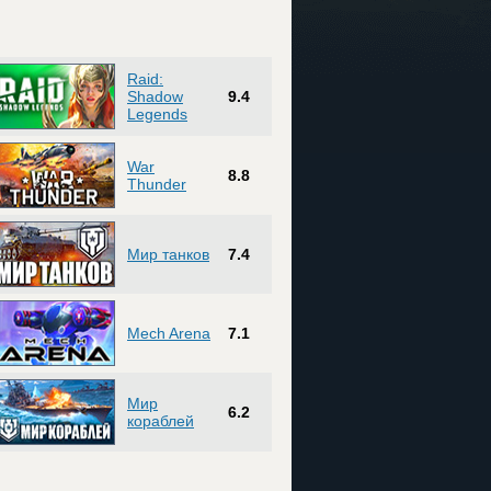
Raid:
Shadow
9.4
Legends
War
8.8
Thunder
Мир танков
7.4
Mech Arena
7.1
Мир
6.2
кораблей