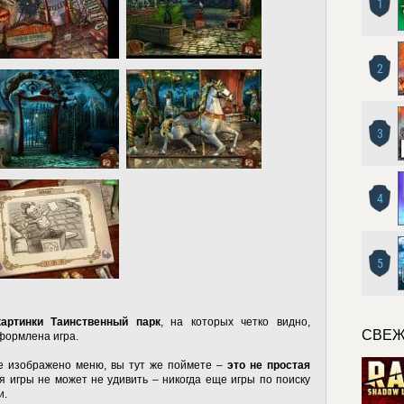
1
2
3
4
5
картинки Таинственный парк
, на которых четко видно,
СВЕЖ
формлена игра.
де изображено меню, вы тут же поймете –
это не простая
я игры не может не удивить – никогда еще игры по поиску
и.