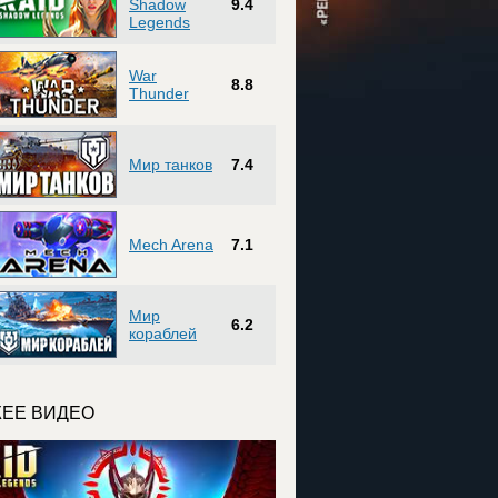
Shadow
9.4
Legends
War
8.8
Thunder
Мир танков
7.4
Mech Arena
7.1
Мир
6.2
кораблей
ЕЕ ВИДЕО