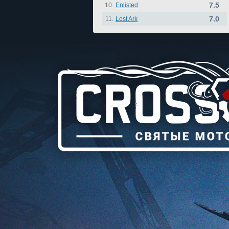
7.5
10.
Enlisted
7.0
11.
Lost Ark