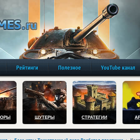
игры онлайн бе
Рейтинги
Полезное
YouTube канал
ТОРЫ
ШУТЕРЫ
СТРАТЕГИИ
А