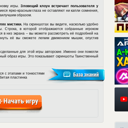
новку игры.
Зловещий клоун встречает пользователя у
иеся ярко-красным глаза не оставляют ни капли сомнения,
наилучшим образом.
лях мистики.
На скриншотах вы видите, насколько удобно
ы. Строка, в которой отображаются собранные игроком
я в низ экрана – вы можете рассмотреть её подробней на
рнуть её вы сможете легким движением мышки, опустив
, сделанные для этой игры авторские. Именно они помогли
нный образ игры. Это показывают
скриншоты Таинственный
ся с этапами и тонкостями
База знаний
битая пластинка
Начать игру