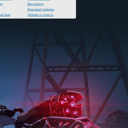
яд
Вид сверху
Красивая графика
ый мир
Любовь и страсть