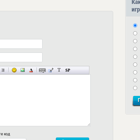
Ка
игр
те код