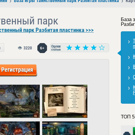
ния
База игры Таинственный парк Разбитая пластинка
Кар
твенный парк
База 
Разби
ственный парк Разбитая пластинка >>>
а
3220
6+
Регистрация
ТОП 5