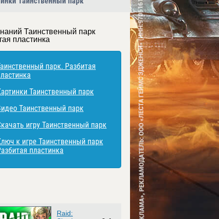
тинки Таинственный парк
знаний Таинственный парк
тая пластинка
Таинственный парк. Разбитая
пластинка
Картинки Таинственный парк
Видео Таинственный парк
Скачать игру Таинственный парк
Ключ к игре Таинственный парк
Разбитая пластинка
Raid: