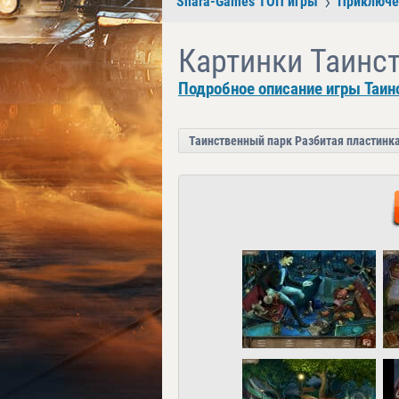
Shara-Games ТОП игры
Приключе
Картинки Таинс
Подробное описание игры Таин
Таинственный парк Разбитая пластинк