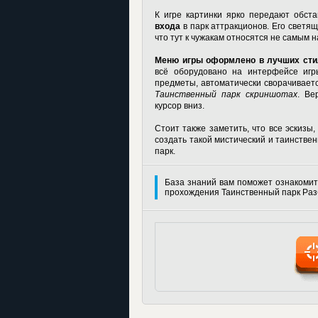
К игре картинки ярко передают обста
входа
в парк аттракционов. Его светящ
что тут к чужакам относятся не самым 
Меню игры оформлено в лучших сти
всё оборудовано на интерфейсе игр
предметы, автоматически сворачиваетс
Таинственный парк скриншотах
. Ве
курсор вниз.
Стоит также заметить, что все эскизы
создать такой мистический и таинстве
парк
.
База знаний вам поможет ознакомит
прохождения Таинственный парк Раз