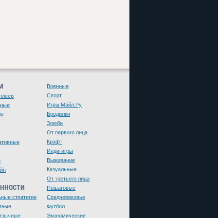
М
Военные
Спорт
плеер
Игры Майл.Ру
чные
Бродилки
их
Зомби
От первого лица
Крафт
ативные
Инди-игры
Выживание
и
Казуальные
йн
От третьего лица
ЕННОСТИ
Пошаговые
ьные стратегии
Средневековье
тные
Футбол
язычные
Экономические