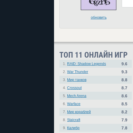
обновить
ТОП 11 ОНЛАЙН ИГР
9.6
1.
RAID: Shadow Legends
9.3
2.
War Thunder
8.8
3.
Мир танков
8.7
4.
Crossout
8.6
5.
Mech Arena
8.5
6.
Warface
8.2
7.
Мир кораблей
7.9
8.
Stalcraft
7.8
9.
Калибр