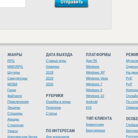
ЖАНРЫ
ДАТА ВЫХОДА
ПЛАТФОРМЫ
РЕЖИ
RPG
Старые игры
Для ПК
Мульти
MMORPG
Новинки
Windows
Одино
Шутеры
2018
Windows XP
На дво
Симуляторы
2019
Windows Vista
PvE
MOBA
2020
Windows 7
PvP
Гонки
Windows 8
Корпор
РУБРИКИ
Файтинги
Windows 10
Онлайн
Приключения
Ошибки в играх
Android
По сет
Экшены
Полезное
iOS
Оффла
Слэшеры
Статьи
ТИП КЛИЕНТА
ОСОБ
Аркады
Клиентские
Глобал
Стратегии
ПО ИНТЕРЕСАМ
Браузерные
Беспла
Ужасы
Русско
Королевская битва
Для мальчиков