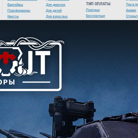
ТИП ОПЛАТЫ
Три в р
Варгеймы
Для девочек
Платные
Аниме
Платформеры
Для детей
Бесплатные
Открыт
Квесты
Для взрослых