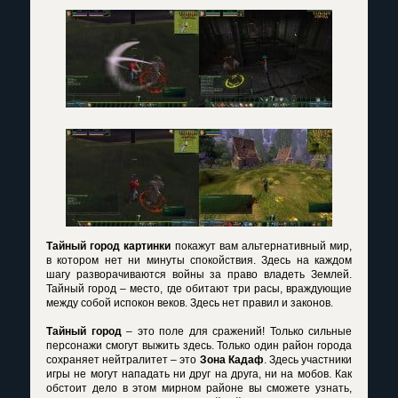
Тайный город картинки
покажут вам альтернативный мир,
в котором нет ни минуты спокойствия. Здесь на каждом
шагу разворачиваются войны за право владеть Землей.
Тайный город – место, где обитают три расы, враждующие
между собой испокон веков. Здесь нет правил и законов.
Тайный город
– это поле для сражений! Только сильные
персонажи смогут выжить здесь. Только один район города
сохраняет нейтралитет – это
Зона Кадаф
. Здесь участники
игры не могут нападать ни друг на друга, ни на мобов. Как
обстоит дело в этом мирном районе вы сможете узнать,