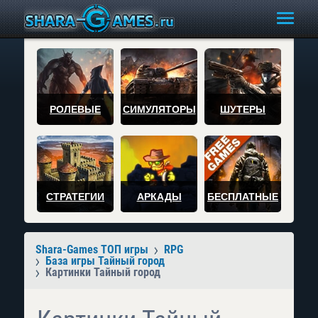
РОЛЕВЫЕ
СИМУЛЯТОРЫ
ШУТЕРЫ
СТРАТЕГИИ
АРКАДЫ
БЕСПЛАТНЫЕ
Shara-Games ТОП игры
RPG
База игры Тайный город
Картинки Тайный город