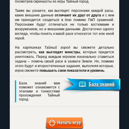
посмотрев
скриншоты из игры Тайный город
.
Также вы узнаете, как выглядят персонажи каждой расы,
какие внешние данные
отличают их друг от друга
и с кем
им приходится сходиться в бою помимо ПвП сражений.
Персонажи будут отличаться не только костюмами и
вооружением, но и внешними данными. Достаточно одного
взгляда, чтобы понять к какой расе относится тот или иной
герой.
На
картинках Тайный город
вы сможете детально
рассмотреть,
как выглядят монстры
, которых придется
уничтожать. Перед каждым игроком изначально ставиться
задача – помочь своей расе в захвате Земли. Но, помимо
этого будут и второстепенные задания, выполняя которые,
игрок сможете
повышать свои показатели и уровень
.
База знаний вам
База знаний
поможет ознакомится с
этапами и тонкостями
прохождения Тайный
город
Начать игру