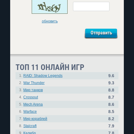
обновить
ТОП 11 ОНЛАЙН ИГР
9.6
1.
RAID: Shadow Legends
9.3
2.
War Thunder
8.8
3.
Мир танков
8.7
4.
Crossout
8.6
5.
Mech Arena
8.5
6.
Warface
8.2
7.
Мир кораблей
7.9
8.
Stalcraft
7.8
9.
Калибр