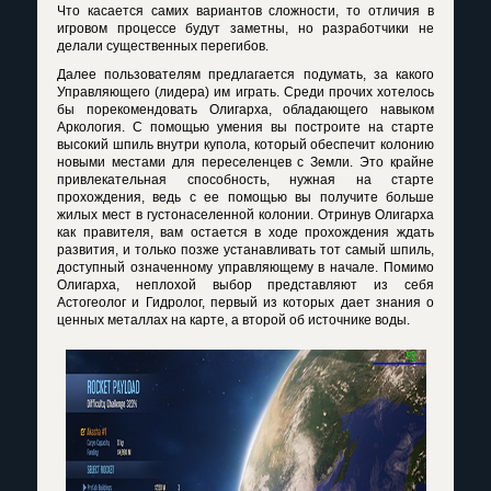
Что касается самих вариантов сложности, то отличия в
игровом процессе будут заметны, но разработчики не
делали существенных перегибов.
Далее пользователям предлагается подумать, за какого
Управляющего (лидера) им играть. Среди прочих хотелось
бы порекомендовать Олигарха, обладающего навыком
Аркология. С помощью умения вы построите на старте
высокий шпиль внутри купола, который обеспечит колонию
новыми местами для переселенцев с Земли. Это крайне
привлекательная способность, нужная на старте
прохождения, ведь с ее помощью вы получите больше
жилых мест в густонаселенной колонии. Отринув Олигарха
как правителя, вам остается в ходе прохождения ждать
развития, и только позже устанавливать тот самый шпиль,
доступный означенному управляющему в начале. Помимо
Олигарха, неплохой выбор представляют из себя
Астогеолог и Гидролог, первый из которых дает знания о
ценных металлах на карте, а второй об источнике воды.