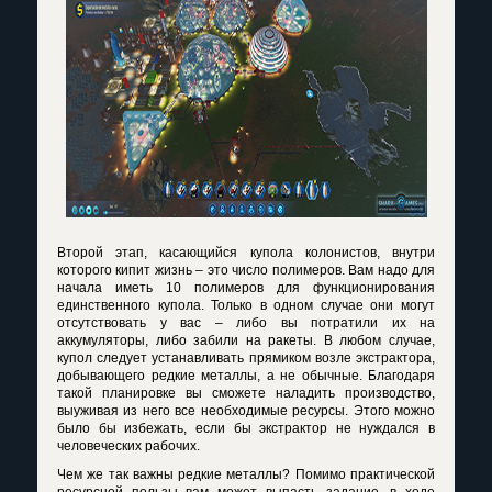
Второй этап, касающийся купола колонистов, внутри
которого кипит жизнь – это число полимеров. Вам надо для
начала иметь 10 полимеров для функционирования
единственного купола. Только в одном случае они могут
отсутствовать у вас – либо вы потратили их на
аккумуляторы, либо забили на ракеты. В любом случае,
купол следует устанавливать прямиком возле экстрактора,
добывающего редкие металлы, а не обычные. Благодаря
такой планировке вы сможете наладить производство,
выуживая из него все необходимые ресурсы. Этого можно
было бы избежать, если бы экстрактор не нуждался в
человеческих рабочих.
Чем же так важны редкие металлы? Помимо практической
ресурсной пользы вам может выпасть задание, в ходе