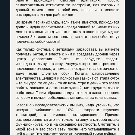
работе происходит быстрая адаптация. Просто
самостоятельно отключите те постройки, без которых в
данный момент можно обойтись, после чего меняете
распорядок сола для работников.
Во время песчаных бурь, если такие имеются, приходится
долго и нудно просчитывать среди зданий то, какие из них
можно отключить и т.д. Фишка в том, что панели, пусть даже
в числе 3-х, дают много пользы, так что после сбоя могут
повлечь за собой смерти!
Как только система с ветряками заработает, вы начнете
получать бетон, а вместе с ним и создавать дронов через
центр управления. Также не забудьте создать
исследовательскую вышку. Аккумуляторы же строятся в
последнюю очередь, а помогают сохранить электричество,
даже если случится сбой. Кстати, распределение
электричества целиком и полностью зависит от этапа суток
– то ли утро, то ли день, то ли ночь. Утро и день – это время
работы заводов и остальных зданий, где трудятся живые
работники. Таким образом, получается, что электроэнергия
вечером и ночью необходима в минимальных количествах.
Говоря об исследовательских вышках, надо уточнить, что
каждая прибавляет по 10% к скорости изучения
территорий, а именно сканирования. Причем,
распространяется это не только на зону, в которой вышка
функционирует, но и на соседнюю местность. Смотрите, в
какой зоне у вас стоит сеть, после чего устанавливаете в
ней вышку. Это поможет развеять условный туман войны!