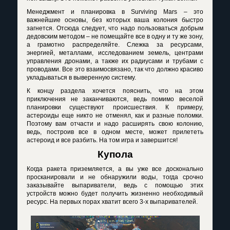
Менеджмент и планировка в
Surviving
Mars
– это
важнейшие основы, без которых ваша колония быстро
загнется. Отсюда следует, что надо пользоваться добрым
дедовским методом – не помещайте все в одну и ту же зону,
а грамотно распределяйте. Слежка за ресурсами,
энергией, металлами, исследованием земель, центрами
управления дронами, а также их радиусами и трубами с
проводами. Все это взаимосвязано, так что должно красиво
укладываться в выверенную систему.
К концу раздела хочется пояснить, что на этом
приключения не заканчиваются, ведь помимо веселой
планировки существуют происшествия. К примеру,
астероиды еще никто не отменял, как и разные поломки.
Поэтому вам отчасти и надо расширять свою колонию,
ведь, построив все в одном месте, может прилететь
астероид и все разбить. На том игра и завершится!
Купола
Когда ракета приземляется, а вы уже все досконально
просканировали и не обнаружили воды, тогда срочно
заказывайте выпариватели, ведь с помощью этих
устройств можно будет получить жизненно необходимый
ресурс. На первых порах хватит всего 3-х выпаривателей.