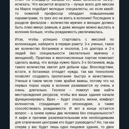
исчезать. Что касается возраста – лучше всего для миссии
на Марсе подойдет молодые специалисты, но если какой-
то пожилой профессор обладает повышенными
параметрами, то грех его не взять в колонию! Последнее в
разделе фильтров – количество мужчин и женщин должно
быть плюс-минус равным, и даже женщин можно выслать в
колонию больше, чтобы рождаемость увеличивалась.
Итак, чтобы успешно стартовать с миссией по
колонизации, наберите в первую ракету: 3-х ученых, такое
же количество ботаников и геологов, 1-го доктора и 2-х
людей без специальности (желательно мужчину с
женщиной). Практика и многочисленные партии помогают
сделать вывод, что всегда нужно брать 3-х ботаников, ведь
такого количества хватит для добычи еды. Впоследствии,
кстати, в ботаниках отпадет нужда, так как технологии
позволят создавать пропитание быстро и качественно.
Ученые в таком числе тоже крайне важны, потому что на
первых порах наука в колонии развиваются ну очень и
очень длительно. Геологи – помогут вам найти
месторождения ресурсов, чтобы все ваши здания начали
функционировать. Врач – будет спасать жизни, комфорт
колонистов, страдающих от ипохондрии, а также
способствовать рождаемости. И вот в конце остается
вопрос – а зачем нужны два человека без специальности?
А кафе и прочими развлекательными или необходимыми
для отвлечения центрами кто будет руководить? Но, так как
сперва у вас будет лишь одно пищевое здание, то двое