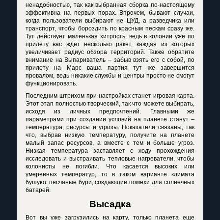
ненадобностью, так как выбранная сборка по-настоящему
эффективна на первых порах. Впрочем, бывают случаи,
когда пользователи выбирают не ЦУД, а разведчика или
транспорт, чтобы бороздить по красным пескам сразу же.
Тут действует маленькая хитрость, ведь в колонии уже по
прилету вас ждет несколько ракет, каждая из которых
увеличивает радиус обзора территорий. Также обратите
внимание на Выпариватель – забыв взять его с собой, по
прилету на Марс ваша партия тут же завершится
провалом, ведь никакие службы и центры просто не смогут
функционировать.
Последним штрихом при настройках станет игровая карта.
Этот этап полностью творческий, так что можете выбирать,
исходя из личных предпочтений. Главными же
параметрами при создании условий на планете станут –
температура, ресурсы и угрозы. Показатели связаны, так
что, выбрав низкую температуру, получите на планете
малый запас ресурсов, а вместе с тем и больше угроз.
Низкая температура заставляет с ходу прохождения
исследовать и выстраивать тепловые нагреватели, чтобы
колонисты не погибли. Что касается высоких или
умеренных температур, то в таком варианте климата
бушуют песчаные бури, создающие помехи для солнечных
батарей.
Высадка
Вот вы уже загрузились на карту, только планета еще