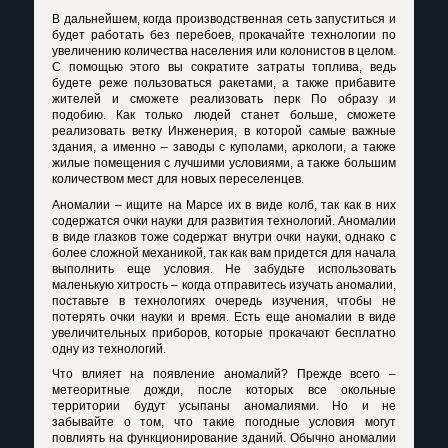
В дальнейшем, когда производственная сеть запуститься и
будет работать без перебоев, прокачайте технологии по
увеличению количества населения или колонистов в целом.
С помощью этого вы сократите затраты топлива, ведь
будете реже пользоваться ракетами, а также прибавите
жителей и сможете реализовать перк По образу и
подобию. Как только людей станет больше, сможете
реализовать ветку Инженерия, в которой самые важные
здания, а именно – заводы с куполами, аркологи, а также
жилые помещения с лучшими условиями, а также большим
количеством мест для новых переселенцев.
Аномалии – ищите на Марсе их в виде колб, так как в них
содержатся очки науки для развития технологий. Аномалии
в виде глазков тоже содержат внутри очки науки, однако с
более сложной механикой, так как вам придется для начала
выполнить еще условия. Не забудьте использовать
маленькую хитрость – когда отправитесь изучать аномалии,
поставьте в технологиях очередь изучения, чтобы не
потерять очки науки и время. Есть еще аномалии в виде
увеличительных приборов, которые прокачают бесплатно
одну из технологий.
Что влияет на появление аномалий? Прежде всего –
метеоритные дожди, после которых все окольные
территории будут усыпаны аномалиями. Но и не
забывайте о том, что такие погодные условия могут
повлиять на функционирование зданий. Обычно аномалии