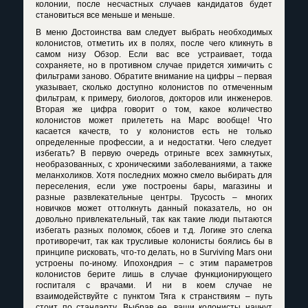
колонии, после несчастных случаев кандидатов будет
становиться все меньше и меньше.
В меню Достоинства вам следует выбрать необходимых
колонистов, отметить их в полях, после чего кликнуть в
самом низу Обзор. Если вас все устраивает, тогда
сохраняете, но в противном случае придется химичить с
фильтрами заново. Обратите внимание на цифры – первая
указывает, сколько доступно колонистов по отмеченным
фильтрам, к примеру, биологов, докторов или инженеров.
Вторая же цифра говорит о том, какое количество
колонистов может прилететь на Марс вообще! Что
касается качеств, то у колонистов есть не только
определенные профессии, а и недостатки. Чего следует
избегать? В первую очередь отриньте всех замкнутых,
необразованных, с хроническими заболеваниями, а также
меланхоликов. Хотя последних можно смело выбирать для
переселения, если уже построены бары, магазины и
разные развлекательные центры. Трусость – многих
новичков может оттолкнуть данный показатель, но он
довольно привлекательный, так как такие люди пытаются
избегать разных поломок, сбоев и т.д. Логике это слегка
противоречит, так как трусливые колонисты боялись бы в
принципе рисковать, что-то делать, но в
Surviving
Mars
они
устроены по-иному. Ипохондрия – с этим параметров
колонистов берите лишь в случае функционирующего
госпиталя с врачами. И ни в коем случае не
взаимодействуйте с пунктом Тяга к странствиям – путь
стоит по стандарту. Выбрав ее, ваши колонисты начнут