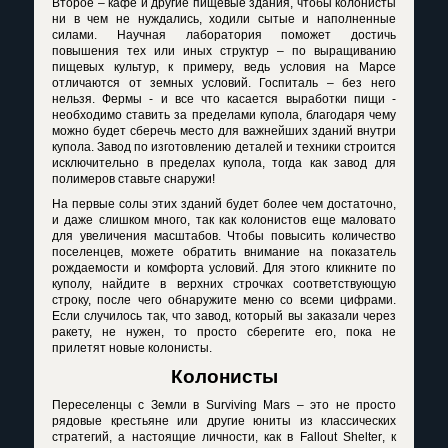
Второе – кафе и другие пищевые здания, чтобы колонисты
ни в чем не нуждались, ходили сытые и наполненные
силами. Научная лаборатория поможет достичь
повышения тех или иных структур – по выращиванию
пищевых культур, к примеру, ведь условия на Марсе
отличаются от земных условий. Госпиталь – без него
нельзя. Фермы - и все что касается выработки пищи -
необходимо ставить за пределами купола, благодаря чему
можно будет сберечь место для важнейших зданий внутри
купола. Завод по изготовлению деталей и техники строится
исключительно в пределах купола, тогда как завод для
полимеров ставьте снаружи!
На первые солы этих зданий будет более чем достаточно,
и даже слишком много, так как колонистов еще маловато
для увеличения масштабов. Чтобы повысить количество
поселенцев, можете обратить внимание на показатель
рождаемости и комфорта условий. Для этого кликните по
куполу, найдите в верхних строчках соответствующую
строку, после чего обнаружите меню со всеми цифрами.
Если случилось так, что завод, который вы заказали через
ракету, не нужен, то просто сберегите его, пока не
прилетят новые колонисты.
Колонисты
Переселенцы с Земли в
Surviving
Mars
– это не просто
рядовые крестьяне или другие юниты из классических
стратегий, а настоящие личности, как в
Fallout
Shelter
, к