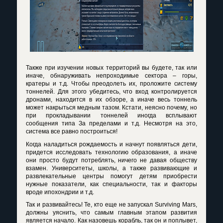
Также при изучении новых территорий вы будете, так или
иначе, обнаруживать непроходимые сектора – горы,
кратеры и т.д. Чтобы преодолеть их, проложите систему
тоннелей. Для этого убедитесь, что вход контролируется
дронами, находится в их обзоре, а иначе весь тоннель
может накрыться медным тазом. Кстати, неясно почему, но
при прокладывании тоннелей иногда всплывают
сообщения типа За пределами и т.д. Несмотря на это,
система все равно построиться!
Когда наладиться рождаемость и начнут появляться дети,
придется исследовать технологию образования, а иначе
они просто будут потреблять, ничего не давая обществу
взамен. Университеты, школы, а также развивающие и
развлекательные центры помогут детям приобрести
нужные показатели, как специальности, так и факторы
вроде ипохондрии и т.д.
Так и развивайтесь! Те, кто еще не запускал
Surviving
Mars
,
должны уяснить, что самым главным этапом развития
является начало. Как назовешь корабль, так он и поплывет,