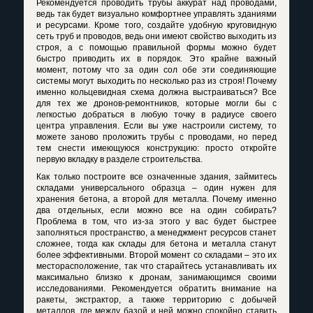
Рекомендуется проводить трубы аккурат над проводами,
ведь так будет визуально комфортнее управлять зданиями
и ресурсами. Кроме того, создайте удобную круговидную
сеть труб и проводов, ведь они имеют свойство выходить из
строя, а с помощью правильной формы можно будет
быстро приводить их в порядок. Это крайне важный
момент, потому что за один сол обе эти соединяющие
системы могут выходить по несколько раз из строя! Почему
именно кольцевидная схема должна выстраиваться? Все
для тех же дронов-ремонтников, которые могли бы с
легкостью добраться в любую точку в радиусе своего
центра управления. Если вы уже настроили систему, то
можете заново проложить трубы с проводами, но перед
тем снести имеющуюся конструкцию: просто откройте
первую вкладку в разделе строительства.
Как только построите все означенные здания, займитесь
складами универсального образца – один нужен для
хранения бетона, а второй для металла. Почему именно
два отдельных, если можно все на один собирать?
Проблема в том, что из-за этого у вас будет быстрее
заполняться пространство, а менеджмент ресурсов станет
сложнее, тогда как склады для бетона и металла станут
более эффективными. Второй момент со складами – это их
месторасположение, так что старайтесь устанавливать их
максимально близко к дронам, занимающимся своими
исследованиями. Рекомендуется обратить внимание на
ракеты, экстрактор, а также территорию с добычей
металлов, где между базой и ней можно спокойно ставить