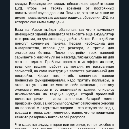
склады. Впоследствии склады обязательно стройте возле
ЦУД, чтобы не терять времени от постоянных
наматываний кругов дронами. Помните, что эти малыши не
имеют права вылетать дальше радиуса обозрения ЦУД, из
которого они были выпущены.
База на Марсе выйдет обширная, так что к комплекту
имеющихся зданий доведется установить еще аккумулятор
с ветряками, но для этого надо добыть бетон. В его добыче
помогут солнечные панели. Первая необходима для
выпаривателя, вторая для реактора, а третья для
экстрактора бетона. После постройки трех панелей
забываете о них чуть ли не навсегда, так как больше ни для
чего не годятся. Проблема кроется в их эффективности,
ведь они выдают работу за металл, не растрачивая
запчастей, но сама конструкция является рискованной для
постройки. Кроме того, чтобы солнечные панели
полностью функционировали, надо тратить полимеры, а
этого вы уж никак не можете себе позволить, поэтому
экономьте ресурсы и устанавливайте здания, опираясь
исключительно на текущие нужды. Второй проблемой
являются риски – из-за солнечных батарей может
произойти сбой, за которым последует отключение энергии
на полсола! А отсутствие энергии – это отсутствие воды,
воздуха и тепла, хотя, конечно, странно, что не придумали
каких-то резервных накопителей ресурсов.
Что касается аккумуляторов или ветряков, то при их сбое в