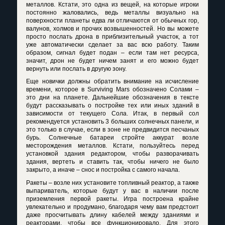
металлов. Кстати, это одна из вещей, на которые игроки
постоянно жаловались, ведь металлы визуально на
поверхности планеты едва ли отличаются от обычных гор,
валунов, холмов и прочих возвышенностей. Но вы можете
просто послать дрона в приблизительный участок, а тот
уже автоматически сделает за вас всю работу. Таким
образом, сигнал будет подан – если там нет ресурса,
значит, дрон не будет ничем занят и его можно будет
вернуть или послать в другую зону.
Еще новички должны обратить внимание на исчисление
времени, которое в
Surviving
Mars
обозначено Солами –
это дни на планете. Дальнейшие обозначения в тексте
будут рассказывать о постройке тех или иных зданий в
зависимости от текущего Сола. Итак, в первый сол
рекомендуется установить 3 больших солнечных панели, и
это только в случае, если в зоне не предвидится песчаных
бурь. Солнечные батареи стройте аккурат возле
месторождения металлов. Кстати, пользуйтесь перед
установкой здания редактором, чтобы разворачивать
здания, вертеть и ставить так, чтобы ничего не было
закрыто, а иначе – снос и постройка с самого начала.
Ракеты – возле них установите топливный реактор, а также
выпариватель, которые будут у вас в наличии после
приземления первой ракеты. Игра построена крайне
увлекательно и продумано, благодаря чему вам предстоит
даже просчитывать длину кабелей между зданиями и
реакторами, чтобы все функционировало. Для этого