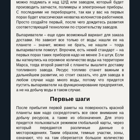
можно подумать и над ЦУД или заводом, который будет
производить запчасти, полимеры и электронные приборы.
С последними не переборщите, так как у вас на первых
порах будет классическая нехватка колонистов-работников.
Просто создайте первый, после чего дождитесь развития
соответствующей технологии по строительству заводов.
Выпариватели – еще один возможный вариант для заказа
доставки. Но зависит все только от воды: нашли ее на
планете – значит, можно не брать, не нашли – тогда
выпариватели помогут. Впрочем, есть некий стандарт – на
первых порах таких приборов надо не менее 3-х штук. Если
вы наткнулись на огромное количество воды на территории
Марса, тогда второй ракетой с планеты вышлите доставку
топливного завода. Ресурс топливо станет важным в
дальнейшем развитии, но стоит сказать, что для завода в
любом случае надо много воды, потому что придется
пустить выпариватели на функционирование предприятия,
а не на добычу воды в таком случае.
Первые шаги
После прибытия первой ракеты на поверхность красной
планеты вам надо сосредоточить все свое внимание на
добычу ресурсов, а также из обозначения. Для этого
придется пользоваться режимом глобальной карты, через
который передаются различные данные о
месторождениях. Таким образом, темные участки, зоны,
означают, что на там сберегается большое количество