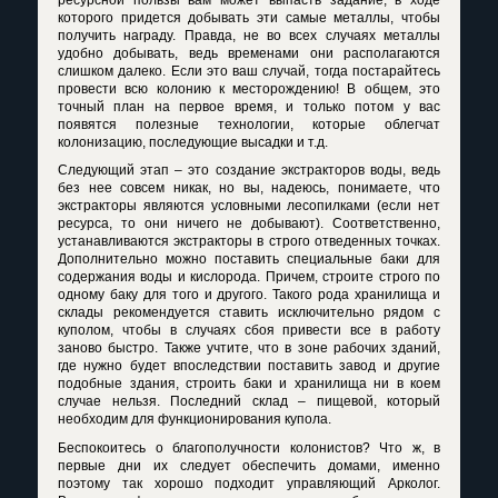
которого придется добывать эти самые металлы, чтобы
получить награду. Правда, не во всех случаях металлы
удобно добывать, ведь временами они располагаются
слишком далеко. Если это ваш случай, тогда постарайтесь
провести всю колонию к месторождению! В общем, это
точный план на первое время, и только потом у вас
появятся полезные технологии, которые облегчат
колонизацию, последующие высадки и т.д.
Следующий этап – это создание экстракторов воды, ведь
без нее совсем никак, но вы, надеюсь, понимаете, что
экстракторы являются условными лесопилками (если нет
ресурса, то они ничего не добывают). Соответственно,
устанавливаются экстракторы в строго отведенных точках.
Дополнительно можно поставить специальные баки для
содержания воды и кислорода. Причем, строите строго по
одному баку для того и другого. Такого рода хранилища и
склады рекомендуется ставить исключительно рядом с
куполом, чтобы в случаях сбоя привести все в работу
заново быстро. Также учтите, что в зоне рабочих зданий,
где нужно будет впоследствии поставить завод и другие
подобные здания, строить баки и хранилища ни в коем
случае нельзя. Последний склад – пищевой, который
необходим для функционирования купола.
Беспокоитесь о благополучности колонистов? Что ж, в
первые дни их следует обеспечить домами, именно
поэтому так хорошо подходит управляющий Арколог.