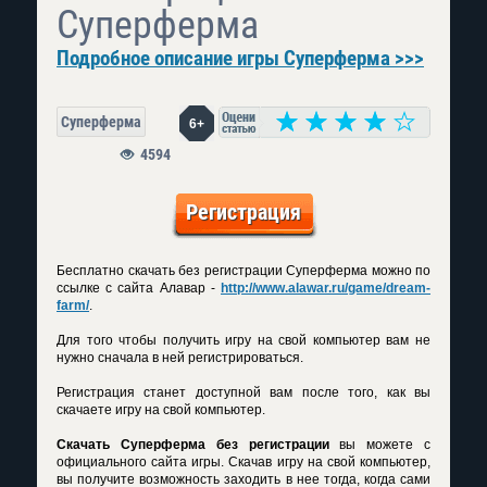
Суперферма
Подробное описание игры Суперферма >>>
Суперферма
6+
4594
Регистрация
Бесплатно скачать без регистрации Суперферма можно по
ссылке с сайта Алавар -
http://www.alawar.ru/game/dream-
farm/
.
Для того чтобы получить игру на свой компьютер вам не
нужно сначала в ней регистрироваться.
Регистрация станет доступной вам после того, как вы
скачаете игру на свой компьютер.
Скачать Суперферма без регистрации
вы можете с
официального сайта игры. Скачав игру на свой компьютер,
вы получите возможность заходить в нее тогда, когда сами