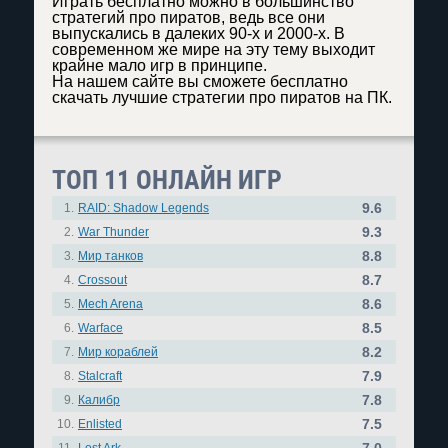
Играть бесплатно можно в большинство
стратегий про пиратов, ведь все они
выпускались в далеких 90-х и 2000-х. В
современном же мире на эту тему выходит
крайне мало игр в принципе.
На нашем сайте вы сможете бесплатно
скачать лучшие стратегии про пиратов на ПК.
ТОП 11 ОНЛАЙН ИГР
9.6
1.
RAID: Shadow Legends
9.3
2.
War Thunder
8.8
3.
Мир танков
8.7
4.
Crossout
8.6
5.
Mech Arena
8.5
6.
Warface
8.2
7.
Мир кораблей
7.9
8.
Stalcraft
7.8
9.
Калибр
7.5
10.
Enlisted