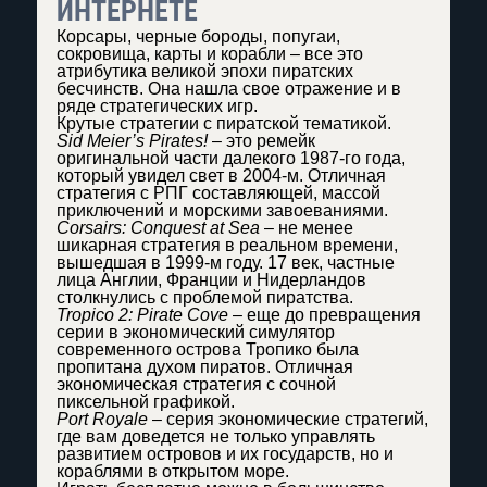
ИНТЕРНЕТЕ
Корсары, черные бороды, попугаи,
сокровища, карты и корабли – все это
атрибутика великой эпохи пиратских
бесчинств. Она нашла свое отражение и в
ряде стратегических игр.
Крутые стратегии с пиратской тематикой.
Sid Meier’s Pirates!
– это ремейк
оригинальной части далекого 1987-го года,
который увидел свет в 2004-м. Отличная
стратегия с РПГ составляющей, массой
приключений и морскими завоеваниями.
Corsairs: Conquest at Sea
– не менее
шикарная стратегия в реальном времени,
вышедшая в 1999-м году. 17 век, частные
лица Англии, Франции и Нидерландов
столкнулись с проблемой пиратства.
Tropico 2: Pirate Cove
– еще до превращения
серии в экономический симулятор
современного острова Тропико была
пропитана духом пиратов. Отличная
экономическая стратегия с сочной
пиксельной графикой.
Port Royale
– серия экономические стратегий,
где вам доведется не только управлять
развитием островов и их государств, но и
кораблями в открытом море.