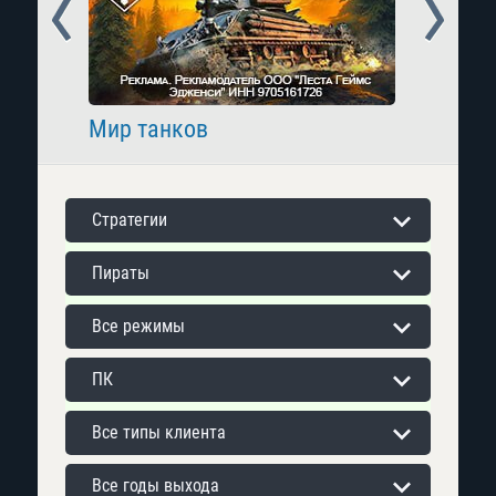
Prev
Next
Мир танков
Raid: 
Стратегии
Пираты
Все режимы
ПК
Все типы клиента
Все годы выхода