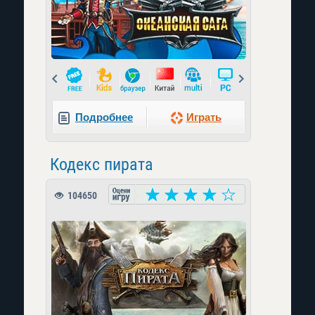
Prev
Next
Подробнее
Играть
Кодекс пирата
104650