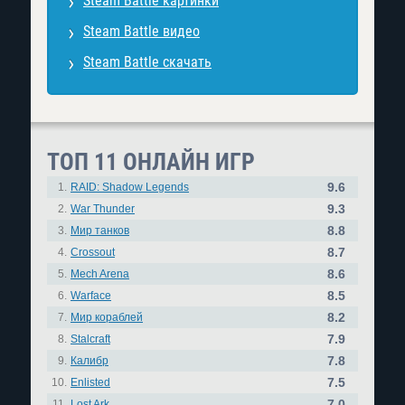
Steam Battle картинки
Steam Battle видео
Steam Battle скачать
ТОП 11 ОНЛАЙН ИГР
9.6
1.
RAID: Shadow Legends
9.3
2.
War Thunder
8.8
3.
Мир танков
8.7
4.
Crossout
8.6
5.
Mech Arena
8.5
6.
Warface
8.2
7.
Мир кораблей
7.9
8.
Stalcraft
7.8
9.
Калибр
7.5
10.
Enlisted
7.0
11.
Lost Ark