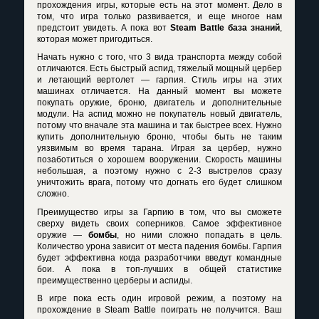
прохождения игры, которые есть на этот момент. Дело в
том, что игра только развивается, и еще многое нам
предстоит увидеть. А пока вот
Steam Battle база знаний
,
которая может пригодиться.
Начать нужно с того, что 3 вида транспорта между собой
отличаются. Есть быстрый аспид, тяжелый мощный цербер
и летающий вертолет — гарпия. Стиль игры на этих
машинах отличается. На данный момент вы можете
покупать оружие, броню, двигатель и дополнительные
модули. На аспид можно не покупатель новый двигатель,
потому что вначале эта машина и так быстрее всех. Нужно
купить дополнительную броню, чтобы быть не таким
уязвимым во время тарана. Играя за цербер, нужно
позаботиться о хорошем вооружении. Скорость машины
небольшая, а поэтому нужно с 2-3 выстрелов сразу
уничтожить врага, потому что догнать его будет слишком
сложно.
Преимущество игры за Гарпию в том, что вы сможете
сверху видеть своих соперников. Самое эффективное
оружие —
бомбы
, но ними сложно попадать в цель.
Количество урона зависит от места падения бомбы. Гарпия
будет эффективна когда разработчики введут командные
бои. А пока в топ-лучших в общей статистике
преимущественно церберы и аспиды.
В игре пока есть один игровой режим, а поэтому на
прохождение в Steam Battle
поиграть не получится. Ваш