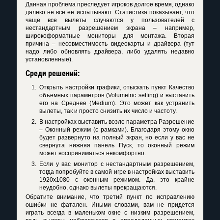
Данная проблема преследует игроков долгое время, однако
далеко не все ее испытывают. Статистика показывает, что
чаще все вылеты случаются у пользователей с
нестандартным разрешением экрана – например,
широкоформатные мониторы для монтажа. Вторая
причина – несовместимость видеокарты и драйвера (тут
надо либо обновлять драйвера, либо удалять недавно
установленные).
Среди решений:
Открыть настройки графики, отыскать пункт Качество
объемных параметров (
Volumetric
setting
) и выставить
его на Среднее (
Medium
). Это может как устранить
вылеты, так и просто снизить их число и частоту.
В настройках выставить возле параметра Разрешение
– Оконный режим (с рамками). Благодаря этому окно
будет развернуто на полный экран, но если у вас не
свернута нижняя панель Пуск, то оконный режим
может восприниматься некомфортно.
Если у вас монитор с нестандартным разрешением,
тогда попробуйте в самой игре в настройках выставить
1920x1080 с оконным режимом. Да, это крайне
неудобно, однако вылеты прекращаются.
Обратите внимание, что третий пункт по исправлению
ошибки не фатален. Иными словами, вам не придется
играть всегда в маленьком окне с низким разрешением,