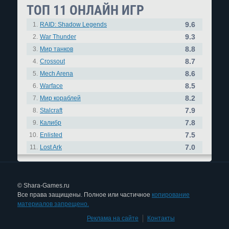
ТОП 11 ОНЛАЙН ИГР
9.6
1.
RAID: Shadow Legends
9.3
2.
War Thunder
8.8
3.
Мир танков
8.7
4.
Crossout
8.6
5.
Mech Arena
8.5
6.
Warface
8.2
7.
Мир кораблей
7.9
8.
Stalcraft
7.8
9.
Калибр
7.5
10.
Enlisted
7.0
11.
Lost Ark
© Shara-Games.ru
Все права защищены. Полное или частичное
копирование
материалов запрещено.
Реклама на сайте
|
Контакты