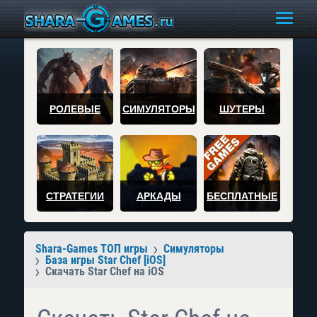
РОЛЕВЫЕ
СИМУЛЯТОРЫ
ШУТЕРЫ
СТРАТЕГИИ
АРКАДЫ
БЕСПЛАТНЫЕ
Shara-Games ТОП игры
Симуляторы
База игры Star Chef [iOS]
Скачать Star Chef на iOS