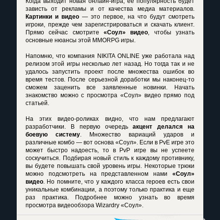
Когда выходит новая онлайн-игра, её популярность будет
зависть от рекламы и от качества медиа материалов.
Картинки и видео
— это первое, на что будут смотреть
игроки, прежде чем зарегистрироваться и скачать клиент.
Прямо сейчас смотрите
«Соул» видео
, чтобы узнать
основные нюансы этой MMORPG игры.
Напомню, что компания NIKITA ONLINE уже работала над
релизом этой игры несколько лет назад. Но тогда так и не
удалось запустить проект после множества ошибок во
время тестов. После серьезной доработки мы наконец-то
сможем заценить все заявленные новинки. Начать
знакомство можно с просмотра
«Соул» видео
прямо под
статьей.
На этих видео-роликах видно, что нам предлагают
разработчики. В первую очередь
акцент делался на
боевую систему
. Множество вариаций ударов и
различные комбо — вот основа «Соул». Если в PvE игре это
может быстро надоесть, то в PvP игре вы не успеете
соскучиться. Подбирая новый стиль к каждому противнику,
вы будете повышать свой уровень игры. Некоторые трюки
можно подсмотреть на представленном нами
«Соул»
видео
. Но помните, что у каждого класса героев есть свои
уникальные комбинации, а поэтому только практика и еще
раз практика. Подробнее можно узнать во время
просмотра
видеообзора Wizardry «Соул».