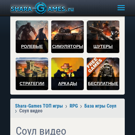
РОЛЕВЫЕ
СИМУЛЯТОРЫ
ШУТЕРЫ
СТРАТЕГИИ
АРКАДЫ
БЕСПЛАТНЫЕ
Shara-Games ТОП игры
RPG
База игры Соул
Соул видео
Соул видео