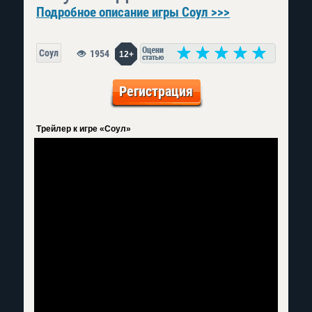
Подробное описание игры Соул >>>
Соул
1954
12+
Регистрация
Трейлер к игре «Соул»