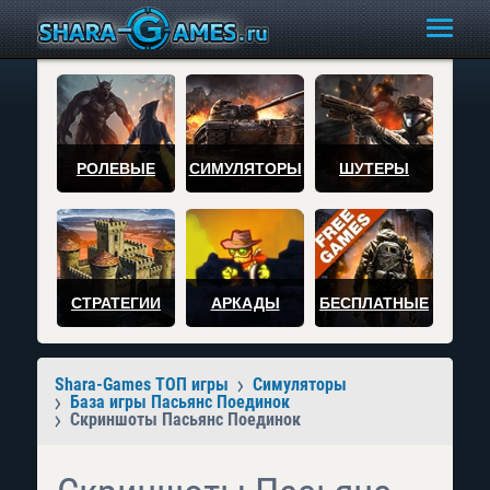
РОЛЕВЫЕ
СИМУЛЯТОРЫ
ШУТЕРЫ
СТРАТЕГИИ
АРКАДЫ
БЕСПЛАТНЫЕ
Shara-Games ТОП игры
Симуляторы
База игры Пасьянс Поединок
Скриншоты Пасьянс Поединок