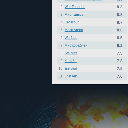
9.3
2.
War Thunder
8.8
3.
Мир танков
8.7
4.
Crossout
8.6
5.
Mech Arena
8.5
6.
Warface
8.2
7.
Мир кораблей
7.9
8.
Stalcraft
7.8
9.
Калибр
7.5
10.
Enlisted
7.0
11.
Lost Ark