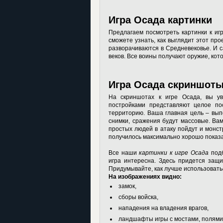
Игра Осада картинки
Предлагаем посмотреть
картинки к и
сможете узнать, как выглядит этот про
разворачиваются в Средневековье. И 
веков. Все воины получают оружие, кото
Игра Осада скриншот
На
скриншотах к игре Осада
, вы у
постройками представляют целое по
территорию. Ваша главная цель – выпо
снимки, сражения будут массовые. Вам
простых людей в атаку пойдут и монст
получилось максимально хорошо показа
Все наши
картинки к игре Осада
подб
игра интересна. Здесь придется защ
Придумывайте, как лучше использоватьс
На изображениях видно:
замок,
сборы войска,
нападения на владения врагов,
ландшафты игры с мостами, полями