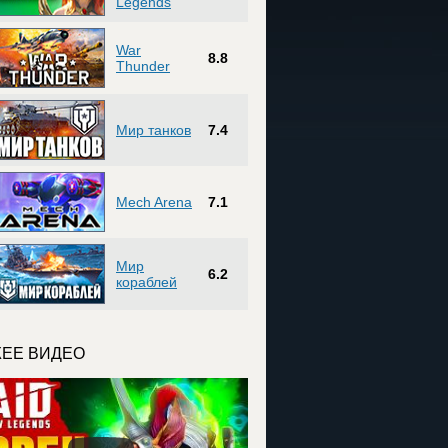
Legends
War
8.8
Thunder
Мир танков
7.4
Mech Arena
7.1
Мир
6.2
кораблей
ЕЕ ВИДЕО