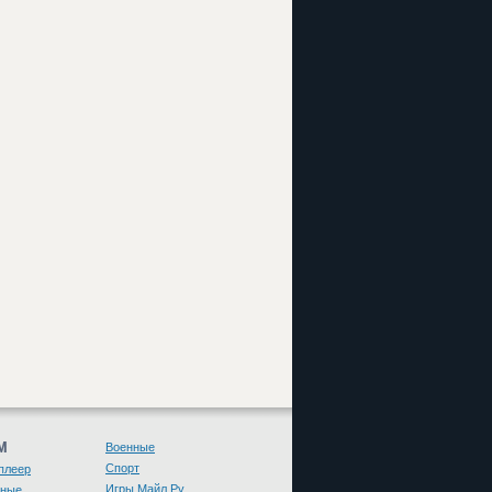
М
Военные
Спорт
плеер
Игры Майл.Ру
чные