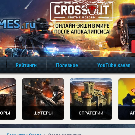
игры онлайн бе
Рейтинги
Полезное
YouTube канал
ТОРЫ
ШУТЕРЫ
СТРАТЕГИИ
А