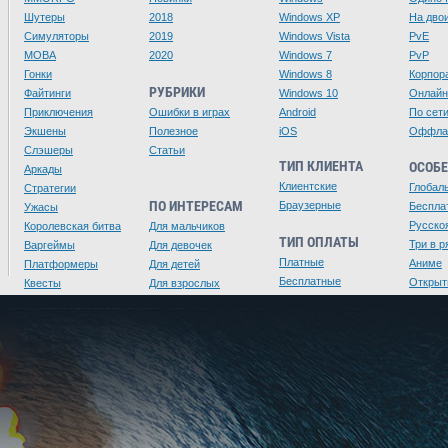
Шутеры
2018
Windows XP
На дво
Симуляторы
2019
Windows Vista
PvE
MOBA
2020
Windows 7
PvP
Гонки
Windows 8
Корпор
РУБРИКИ
Файтинги
Windows 10
Онлайн
Приключения
Ошибки в играх
Android
По сет
Экшены
Полезное
iOS
Оффла
Слэшеры
Статьи
ТИП КЛИЕНТА
ОСОБ
Аркады
Клиентские
Глобал
Стратегии
ПО ИНТЕРЕСАМ
Браузерные
Беспла
Ужасы
Русско
Королевская битва
Для мальчиков
ТИП ОПЛАТЫ
Три в р
Варгеймы
Для девочек
Платные
Аниме
Платформеры
Для детей
Бесплатные
Открыт
Квесты
Для взрослых