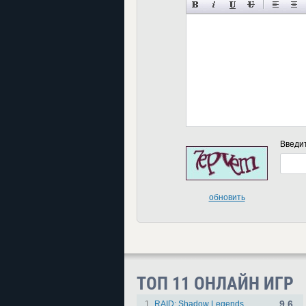
Введи
обновить
ТОП 11 ОНЛАЙН ИГР
9.6
1.
RAID: Shadow Legends