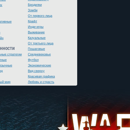
Бродилки
их
Зомби
От первого лица
Крафт
ативные
Инди-игры
Выживание
и
Казуальные
йн
От третьего лица
ЕННОСТИ
Пошаговые
ьные стратегии
Средневековье
тные
Футбол
язычные
Экономические
яд
Вид сверху
Красивая графика
ый мир
Любовь и страсть