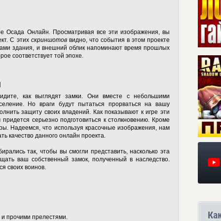
гре Осада Онлайн
. Просматривая все эти изображения, вы
ект. С этих
скриншотов
видно, что события в этом проекте
сами здания, и внешний облик напоминают время прошлых
рое соответствует той эпохе.
ы
видите, как выглядят замки. Они вместе с небольшими
селение. Но враги будут пытаться прорваться на вашу
лнить защиту своих владений. Как показывают к игре эти
 придется серьезно подготовиться к столкновению. Кроме
ры. Надеемся, что используя красочные изображения, нам
ть качество данного онлайн проекта.
ирались так, чтобы вы смогли представить, насколько эта
ищать ваш собственный замок, полученный в наследство.
я своих воинов.
Ка
 и прочими прелестями.