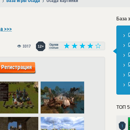
База игры Осада
Осада картинки
База 
а >>>
3317
12+
Регистрация
ТОП 5
1