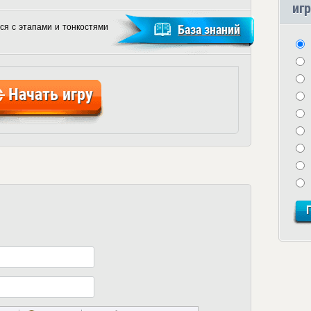
игр
ся с этапами и тонкостями
База знаний
Начать игру