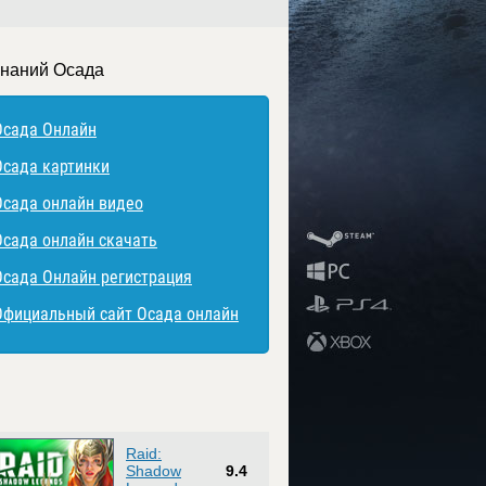
знаний Осада
Осада Онлайн
Осада картинки
Осада онлайн видео
Осада онлайн скачать
Осада Онлайн регистрация
Официальный сайт Осада онлайн
Raid:
Shadow
9.4