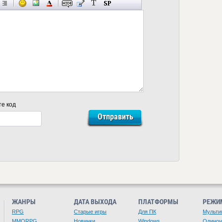
те код
ЖАНРЫ
ДАТА ВЫХОДА
ПЛАТФОРМЫ
РЕЖИ
RPG
Старые игры
Для ПК
Мульти
MMORPG
Новинки
Windows
Одино