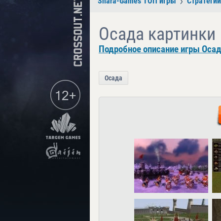
Shara-Games ТОП игры
Стратегии
Осада картинки
Подробное описание игры Осад
Осада